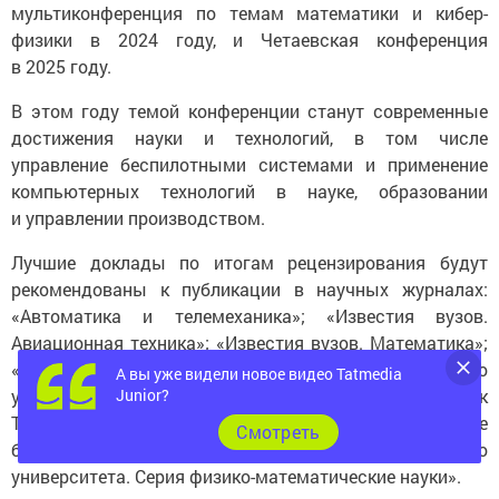
мультиконференция по темам математики и кибер-
физики в 2024 году, и Четаевская конференция
в 2025 году.
В этом году темой конференции станут современные
достижения науки и технологий, в том числе
управление беспилотными системами и применение
компьютерных технологий в науке, образовании
и управлении производством.
Лучшие доклады по итогам рецензирования будут
рекомендованы к публикации в научных журналах:
«Автоматика и телемеханика»; «Известия вузов.
Авиационная техника»; «Известия вузов. Математика»;
«Вестник Казанского государственного технического
А вы уже видели новое видео Tatmedia
университета им. А. Н. Туполева»; «Вестник
Junior?
Технологического университета»; «Электронные
Cмотреть
библиотеки»; «Ученые записки Казанского
университета. Серия физико-математические науки».