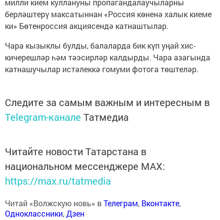
милли кием куллануны пропагандалаучыларны
берләштерү максатыннан «Россия көненә халык киеме
ки» Бөтенроссия акциясендә катнаштылар.
Чара кызыклы булды, балаларда бик күп уңай хис-
кичерешләр һәм тәэсирләр калдырды. Чара азагында
катнашучылар истәлеккә гомуми фотога төштеләр.
Следите за самым важным и интересным в
Telegram-канале
Татмедиа
Читайте новости Татарстана в
национальном мессенджере MАХ:
https://max.ru/tatmedia
Читай «Волжскую новь» в
Телеграм
,
Вконтакте
,
Одноклассники
,
Дзен