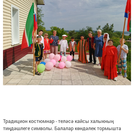
Традицион костюмнар - теләсә кайсы халыкның
тиңдәшлеге символы. Балалар көндәлек тормышта