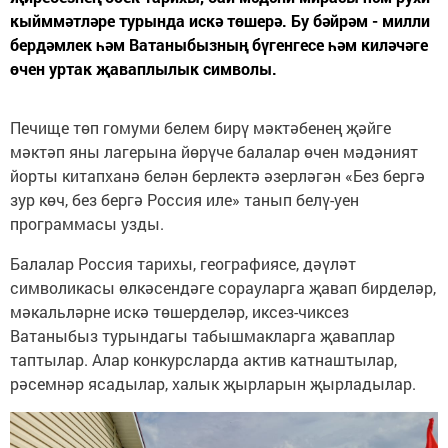
кыйммәтләре турында искә төшерә. Бу бәйрәм - милли
бердәмлек һәм Ватаныбызның бүгенгесе һәм киләчәге
өчен уртак җаваплылык символы.
Печище төп гомуми белем бирү мәктәбенең җәйге
мәктәп яны лагерына йөрүче балалар өчен мәдәният
йорты китапханә белән берлектә әзерләгән «Без бергә
зур көч, без бергә Россия иле» танып белү-уен
программасы узды.
Балалар Россия тарихы, географиясе, дәүләт
символикасы өлкәсендәге сорауларга җавап бирделәр,
мәкальләрне искә төшерделәр, иксез-чиксез
Ватаныбыз турындагы табышмакларга җаваплар
таптылар. Алар конкурсларда актив катнаштылар,
рәсемнәр ясадылар, халык җырларын җырладылар.