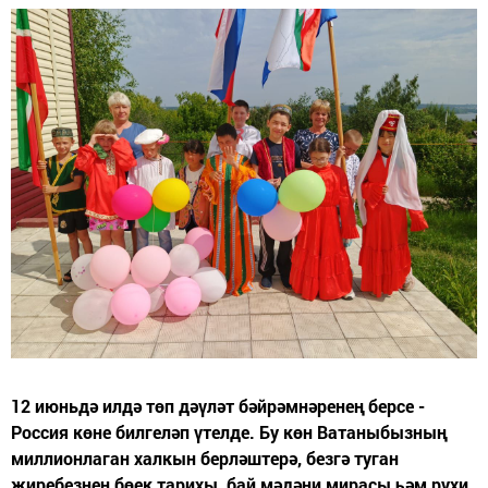
12 июньдә илдә төп дәүләт бәйрәмнәренең берсе -
Россия көне билгеләп үтелде. Бу көн Ватаныбызның
миллионлаган халкын берләштерә, безгә туган
җиребезнең бөек тарихы, бай мәдәни мирасы һәм рухи