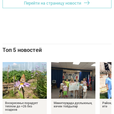
Перейти на страницу новости
Топ 5 новостей
Воскресенье порадует
Мәмәтхуҗада дуслыкның
Районд
теплом до +26 без
көчен тойдылар
итә
осадков