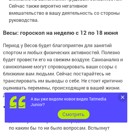
Сейчас также вероятно негативное
вмешательство в вашу деятельность со стороны
руководства.
Весы: гороскоп на неделю с 12 по 18 июня
Период у Весов будет благоприятен для занятий
спортом и любых физических активностей. Полезно
будет провести его на свежем воздухе. Самоанализ и
самокопание могут спровоцировать ваши ссоры с
близкими вам людьми. Сейчас постарайтесь не
транслировать им выводы о себе. Не стоит критично
оценивать перемены, происходящие в вашей жизни.
Доверьтесь судьбе.
А вы уже видели новое видео Tatmedia
Junior?
Мужчинам.
Вам предстоит суетной и
беспокойный период. Будет невозможно
Cмотреть
достигнуть компромисса с родными и близкими
по каким бы то ни было вопросам. Вспыхнут