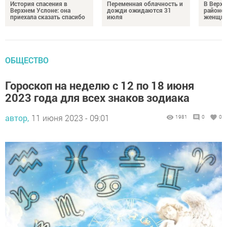
История спасения в
Переменная облачность и
В Верх
Верхнем Услоне: она
дожди ожидаются 31
районе 
приехала сказать спасибо
июля
женщин
ОБЩЕСТВО
Гороскоп на неделю с 12 по 18 июня
2023 года для всех знаков зодиака
автор,
11 июня 2023 - 09:01
1981
0
0