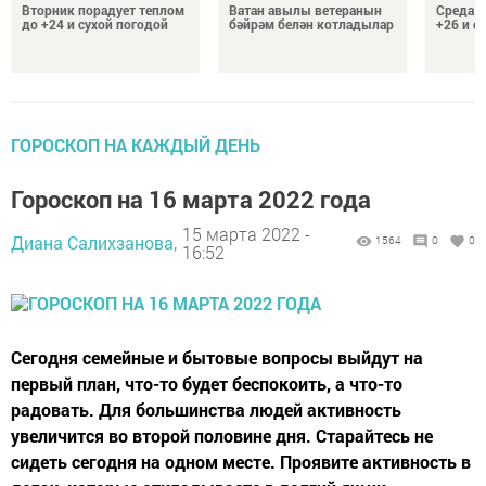
Вторник порадует теплом
Ватан авылы ветеранын
Среда п
до +24 и сухой погодой
бәйрәм белән котладылар
+26 и с
ГОРОСКОП НА КАЖДЫЙ ДЕНЬ
Гороскоп на 16 марта 2022 года
15 марта 2022 -
Диана Салихзанова,
1564
0
0
16:52
Сегодня семейные и бытовые вопросы выйдут на
первый план, что-то будет беспокоить, а что-то
радовать. Для большинства людей активность
увеличится во второй половине дня. Старайтесь не
сидеть сегодня на одном месте. Проявите активность в