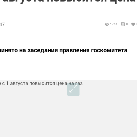
:47
1761
0
инято на заседании правления госкомитета