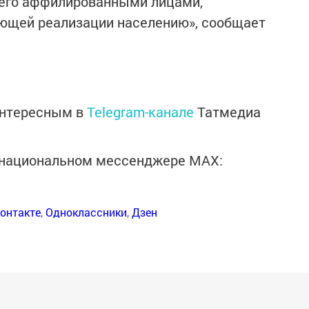
его аффилированными лицами,
ющей реализации населению», сообщает
интересным в
Telegram-канале
Татмедиа
в национальном мессенджере MАХ:
онтакте
,
Одноклассники
,
Дзен