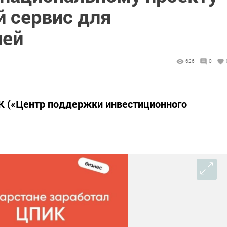
й сервис для
лей
626
0
К («Центр поддержки инвестиционного