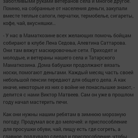
заботливыми руками ветеранов села и многое другое.
Помню, на собранные от населения деньги, закупали
вместе теплые сапоги, перчатки, термобелье, сигареты,
кофе, чай, вкусняшки…
- У нас в Маматкозине всех желающих помочь бойцам
собирают в клубе Лена Седова, Алевтина Саттарова.
Они там вяжут маскировочные сети. Приходят и
молодые, и ветераны нашего села и Татарского
Маматкозина. Дома бабушки продолжают вязать
носки, помогают деньгами. Каждый месяц часть своей
небольшой пенсии передают для общего дела. А как
иначе, некоторые из них о войне не понаслышке знают, -
делится с нами Виктор Матвеев. Сам он уже в прошлом
году начал мастерить печи.
Как они нужны нашим ребятам в зимнюю морозную
погоду. Продумал все до мелочей: и приспособление
для просушки обуви, чай, пищу есть где согреть, а
главное, поддувало сделал и приспособление, чтобы