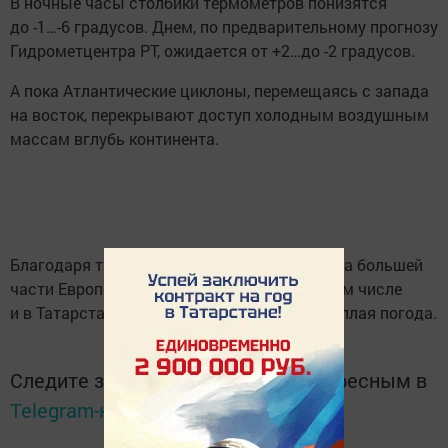
В ночные часы столбики термометров понизятся
до -1…-6 градусов. Днем, по предварительному прогнозу
Гидрометцентра РТ, ожидается от +2…до -2 градусов.
А пока Атлантические циклоны, перемещаясь с запада
на восток, перекрывают доступ холодным воздушным
массам вглубь континента.
Благодаря такой синоптической ситуации на большей
части Европейской территории России, в том числе
и в Татарстане установилась аномально-теплая погода.
Следите за самым важным и интересным в
Telegram-канале
Татмедиа