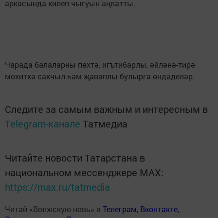
аркасында килеп чыгуын аңлатты.
Чарада балаларны пөхтә, игътибарлы, әйләнә-тирә
мохиткә сакчыл һәм җаваплы булырга өндәделәр.
Следите за самым важным и интересным в
Telegram-канале
Татмедиа
Читайте новости Татарстана в
национальном мессенджере MАХ:
https://max.ru/tatmedia
Читай «Волжскую новь» в
Телеграм
,
Вконтакте
,