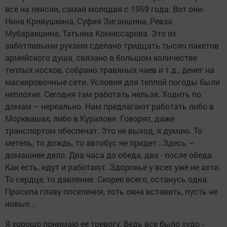
все на пенсии, самая молодая с 1959 года. Вот они-
Нина Кривушкина, Суфия Зиганшина, Ревза
Мубаракшина, Татьяна Комиссарова. Это их
заботливыми руками сделано тридцать тысяч пакетов
армейского душа, связано в большом количестве
теплых носков, собрано травяных чаев и т.д., денег на
маскировочные сети. Условия для теплой погоды были
неплохие. Сегодня там работать нельзя. Ходить по
домам – нереально. Нам предлагают работать либо в
Морквашах, либо в Куралове. Говорят, даже
транспортом обеспечат. Это не выход, я думаю. То
метель, то дождь, то автобус не придет...Здесь –
домашнее дело. Два часа до обеда, два - после обеда.
Как есть, идут и работают. Здоровье у всех уже не ахти.
То сердце, то давление. Скорее всего, останусь одна.
Просила главу поселения, хоть окна вставить, пусть не
новые...
Я хорошо понимаю ее тревогу. Ведь все было худо -