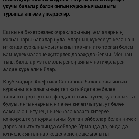
укучы балалар белән янгын куркынычсызлыгы
турында әңгәмә үткәрделәр.
Еш кына бәхетсезлек очракларының һәм аларның
корбаннары балалар була. Аларның күбесе ут белән эш
иткәндә куркынычсызлыкны тәэмин итә торган белем
һәм күнекмәләрне җитәрлек дәрәҗәдә белми. Моннан
тыш, балалар үз гамәлләренең аяныч нәтиҗәләрен
алдан күрә алмыйлар.
Клуб мөдире Алефтина Саттарова балаларны янгын
куркынычсызлыгының төп кагыйдәләре белән
таныштырды, утның файдалы гына түгел, куркыныч та
булуы, янгыннарның ни өчен килеп чыгуы, ут белән
саксыз эш итүнең ничек бәла-казага китерүе,
көнкүрештә ут куркынычы булган әйберләр белән ничек
дөрес эш итү турында сөйләде. Урманда да, өйдә дә
күпчелек янгыннар кешеләрнең саксызлыгы