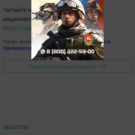
Читайте новости Татарстана в
национальном мессенджере MАХ:
https://max.ru/tatmedia
Читай «Волжскую новь» в
Телеграм
,
Вконтакте
,
Одноклассники
,
Дзен
Перейти на страницу новости
ОБЩЕСТВО