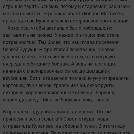
страшно терять близких, потому и стараемся, как и чем
можем помогать, – рассказывает Любовь Матвеева,
председатель Бурнашевской ветеранской организации.
– Хотелось, чтобы активных было побольше, но
заставлять не можем. У каждого это должно стать
потребностью. Тем более, что наш глава поселения
Сергей Бурукин – фронтовой перевозчик. Многое
узнаем от него, в том числе и о том, что в первую
очередь необходимо бойцам. А ведь им все надо,
начиная с маскировочных сеток, до домашних
вкусняшек. Вот и стараемся по максимуму отправлять:
картошку, лук, чеснок, травяные чаи, сухофрукты,
сухарики, хорошо упакованные соленья, варенья,
маринады, мед... Многие бабушки вяжут носки.
В прошлом году работали каждый дома. Потом
приносили все в сельский Совет, откуда глава
отправлял в Куралово, на сборный пункт. В этом году
собираемся в клубе. Приходит от десяти до пятнадцати