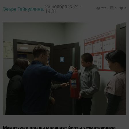
23 ноября 2024 -
Зөһрә Гайнуллина,
723
0
0
14:31
Мәмәтхуҗа авылы мәдәният йорты хезмәткәрләре