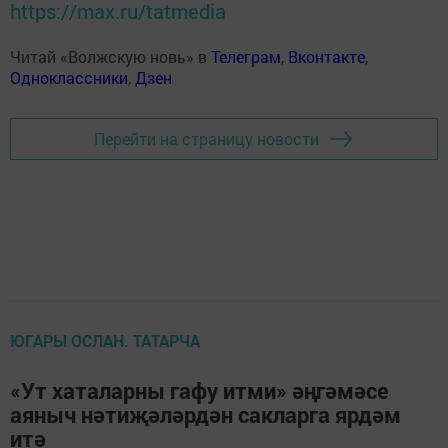
https://max.ru/tatmedia
Читай «Волжскую новь» в
Телеграм
,
Вконтакте
,
Одноклассники
,
Дзен
Перейти на страницу новости
ЮГАРЫ ОСЛАН. ТАТАРЧА
«Ут хаталарны гафу итми» әңгәмәсе
аяныч нәтиҗәләрдән сакларга ярдәм
итә