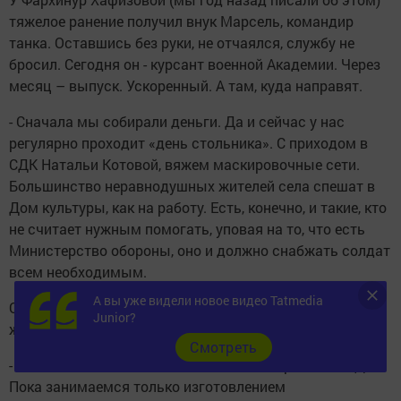
тяжелое ранение получил внук Марсель, командир
танка. Оставшись без руки, не отчаялся, службу не
бросил. Сегодня он - курсант военной Академии. Через
месяц – выпуск. Ускоренный. А там, куда направят.
- Сначала мы собирали деньги. Да и сейчас у нас
регулярно проходит «день стольника». С приходом в
СДК Натальи Котовой, вяжем маскировочные сети.
Большинство неравнодушных жителей села спешат в
Дом культуры, как на работу. Есть, конечно, и такие, кто
не считает нужным помогать, уповая на то, что есть
Министерство обороны, оно и должно снабжать солдат
всем необходимым.
А вы уже видели новое видео Tatmedia
О том, как, с каким настроем работают активные
Junior?
жители села, рассказала Котова:
Cмотреть
- От пяти до десяти человек постоянно приходят в ДК.
Пока занимаемся только изготовлением