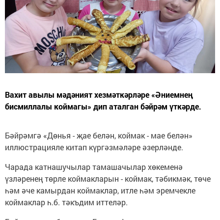
Вахит авылы мәдәният хезмәткәрләре «Әниемнең
бисмиллалы коймагы» дип аталган бәйрәм үткәрде.
Бәйрәмгә «Дөнья - җае белән, коймак - мае белән»
иллюстрацияле китап күргәзмәләре әзерләнде.
Чарада катнашучылар тамашачылар хөкеменә
үзләренең төрле коймакларын - коймак, тәбикмәк, төче
һәм әче камырдан коймаклар, итле һәм эремчекле
коймаклар һ.б. тәкъдим иттеләр.