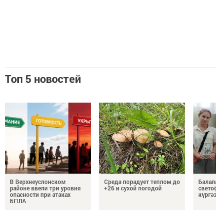
Топ 5 новостей
В Верхнеуслонском
Среда порадует теплом до
Балалар
районе ввели три уровня
+26 и сухой погодой
светоф
опасности при атаках
күргәзм
БПЛА