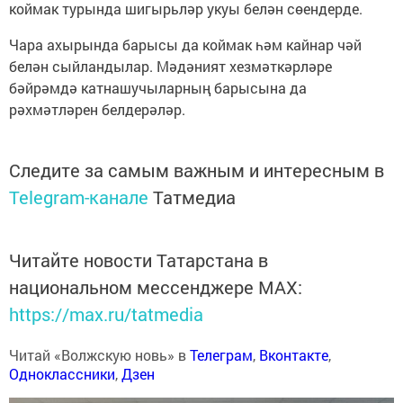
коймак турында шигырьләр укуы белән сөендерде.
Чара ахырында барысы да коймак һәм кайнар чәй
белән сыйландылар. Мәдәният хезмәткәрләре
бәйрәмдә катнашучыларның барысына да
рәхмәтләрен белдерәләр.
Следите за самым важным и интересным в
Telegram-канале
Татмедиа
Читайте новости Татарстана в
национальном мессенджере MАХ:
https://max.ru/tatmedia
Читай «Волжскую новь» в
Телеграм
,
Вконтакте
,
Одноклассники
,
Дзен