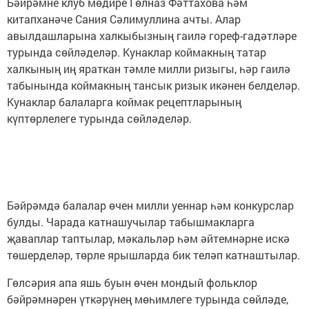
Бәйрәмне клуб мөдире Гөлназ Фәттахова һәм
китапханәче Сания Сәлимуллина ачты. Алар
авылдашларына халкыбызның гаилә гореф-гадәтләре
турында сөйләделәр. Кунаклар коймакның татар
халкының иң яраткан тәмле милли ризыгы, һәр гаилә
табынында коймакның тансык ризык икәнен белделәр.
Кунаклар балаларга коймак рецептларының
күптөрлелеге турында сөйләделәр.
Бәйрәмдә балалар өчен милли уеннар һәм конкурслар
булды. Чарада катнашучылар табышмакларга
җаваплар таптылар, мәкальләр һәм әйтемнәрне искә
төшерделәр, төрле ярышларда бик теләп катнаштылар.
Гөлсәрия апа яшь буын өчен мондый фольклор
бәйрәмнәрен үткәрүнең мөһимлеге турында сөйләде,