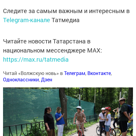
Следите за самым важным и интересным в
Telegram-канале
Татмедиа
Читайте новости Татарстана в
национальном мессенджере MАХ:
https://max.ru/tatmedia
Читай «Волжскую новь» в
Телеграм
,
Вконтакте
,
Одноклассники
,
Дзен