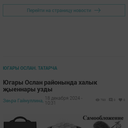
Перейти на страницу новости
ЮГАРЫ ОСЛАН. ТАТАРЧА
Югары Ослан районында халык
җыеннары узды
18 декабря 2024 -
Зөһрә Гайнуллина,
793
0
0
10:31