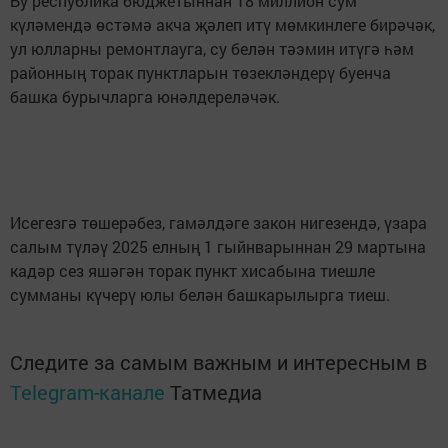
Бу республика бюджетыннан 18 миллион сум
күләмендә өстәмә акча җәлеп итү мөмкинлеге бирәчәк,
ул юлларны ремонтлауга, су белән тәэмин итүгә һәм
районның торак пунктларын төзекләндерү буенча
башка бурычларга юнәлдереләчәк.
Исегезгә төшерәбез, гамәлдәге закон нигезендә, үзара
салым түләү 2025 елның 1 гыйнварыннан 29 мартына
кадәр сез яшәгән торак пункт хисабына тиешле
сумманы күчерү юлы белән башкарылырга тиеш.
Следите за самым важным и интересным в
Telegram-канале
Татмедиа