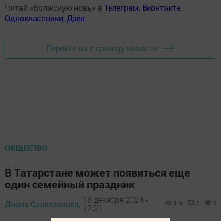
Читай «Волжскую новь» в
Телеграм
,
Вконтакте
,
Одноклассники
,
Дзен
Перейти на страницу новости
ОБЩЕСТВО
В Татарстане может появиться еще
один семейный праздник
18 декабря 2024 -
Диана Салихзанова,
819
0
0
12:01