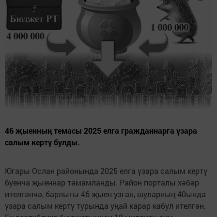
46 җыенның темасы 2025 елга гражданнарга үзара
салым кертү булды.
Югары Ослан районында 2025 елга үзара салым кертү
буенча җыеннар тәмамланды. Район порталы хәбәр
ителгәнчә, барлыгы 46 җыен узган, шуларның 40ында
үзара салым кертү турында уңай карар кабул ителгән.