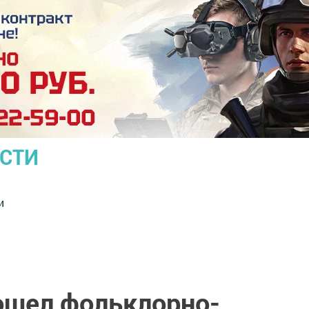
ОСТИ
и
ошел фольклорно-