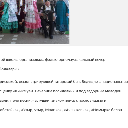
ной школы организовала фольклорно-музыкальный вечер
 йолалары».
рисовкой, демонстрирующей татарский быт. Ведущие в национальны
 сценку «Кичке уен- Вечерние посиделки» и под задорные мелодии
евали, пели песни, частушки, знакомились с пословицами и
юбетейка», «Утыр, утыр, Мәликә», «Ачык капка», «Йомырка белән