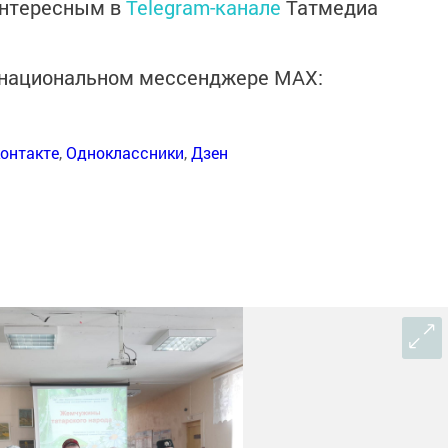
интересным в
Telegram-канале
Татмедиа
в национальном мессенджере MАХ:
онтакте
,
Одноклассники
,
Дзен