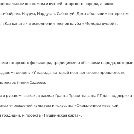
циональным костюмом и кухней татарского народа, а также
ан-байрам, Науруз, Нардуган, Сабантуй. Дети с большим интересом
 «Каз канаты» в исполнении членов клуба «Молоды душой».
нтами татарского фольклора, традициями и обычаями народа, которые
едаром говорят: «У народа, который не знает своего прошлого, не
иотекарь Лилия Садеева.
 и русском языках, в рамках Гранта Правительства РТ для поддержки
ьных учреждений культуры и искусства «Окрыленное музыкой
и традиций, и проекта «Пушкинская карта».