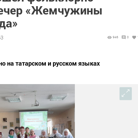
ечер «Жемчужины
да»
53
946
0
о на татарском и русском языках