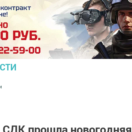
ОСТИ
и
 СДК прошла новогодняя