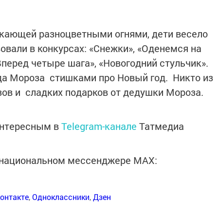
ркающей разноцветными огнями, дети весело
вовали в конкурсах: «Снежки», «Оденемся на
«Вперед четыре шага», «Новогодний стульчик».
а Мороза стишками про Новый год. Никто из
изов и сладких подарков от дедушки Мороза.
интересным в
Telegram-канале
Татмедиа
в национальном мессенджере MАХ:
онтакте
,
Одноклассники
,
Дзен