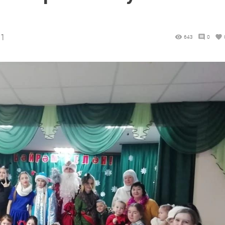
31
643
0