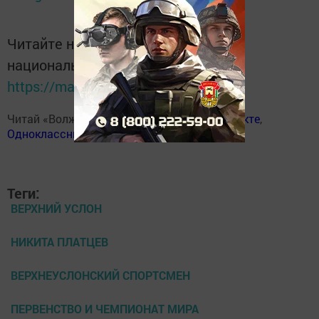
Читайте новости Татарстана в
национальном мессенджере MАХ:
https://max.ru/tatmedia
Читай «Волжскую новь» в
Телеграм
,
Вконтакте
,
Одноклассники
,
Дзен
Теги:
ВЕРХНИЙ УСЛОН
НИКИТА ПЛАТЦЕВ
ВЕРХНЕУСЛОНСКИЙ СПОРТСМЕН
ПЕРВЕНСТВО И ЧЕМПИОНАТ МИРА