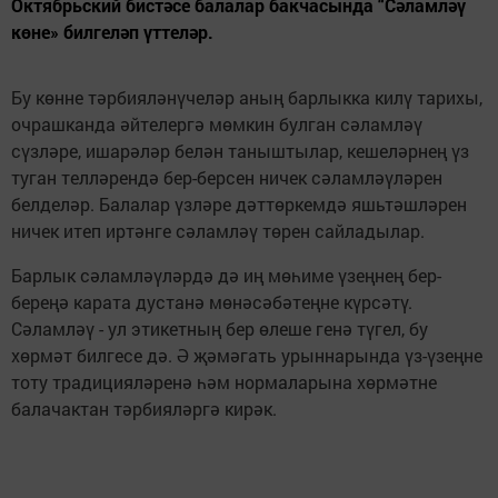
Октябрьский бистәсе балалар бакчасында “Сәламләү
көне» билгеләп үттеләр.
Бу көнне тәрбияләнүчеләр аның барлыкка килү тарихы,
очрашканда әйтелергә мөмкин булган сәламләү
сүзләре, ишарәләр белән таныштылар, кешеләрнең үз
туган телләрендә бер-берсен ничек сәламләүләрен
белделәр. Балалар үзләре дәттөркемдә яшьтәшләрен
ничек итеп иртәнге сәламләү төрен сайладылар.
Барлык сәламләүләрдә дә иң мөһиме үзеңнең бер-
береңә карата дустанә мөнәсәбәтеңне күрсәтү.
Сәламләү - ул этикетның бер өлеше генә түгел, бу
хөрмәт билгесе дә. Ә җәмәгать урыннарында үз-үзеңне
тоту традицияләренә һәм нормаларына хөрмәтне
балачактан тәрбияләргә кирәк.