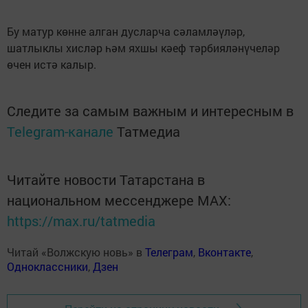
Бу матур көнне алган дусларча сәламләүләр,
шатлыклы хисләр һәм яхшы кәеф тәрбияләнүчеләр
өчен истә калыр.
Следите за самым важным и интересным в
Telegram-канале
Татмедиа
Читайте новости Татарстана в
национальном мессенджере MАХ:
https://max.ru/tatmedia
Читай «Волжскую новь» в
Телеграм
,
Вконтакте
,
Одноклассники
,
Дзен