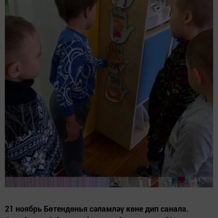
21 ноябрь Бөтендөнья сәламләү көне дип санала.