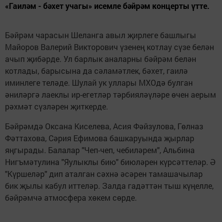
«Гаиләм - бәхет учагы» исемле бәйрәм концерты үтте.
Бәйрәм чарасын Шеланга авыл җирлеге башлыгы
Майоров Валерий Викторович үзенең котлау сүзе белән
ачып җибәрде. Ул барлык аналарны бәйрәм белән
котлады, барысына да сәламәтлек, бәхет, гаилә
иминлеге теләде. Шулай ук уллары МХОдә булган
әниләргә лаеклы ир-егетләр тәрбияләүләре өчен аерым
рәхмәт сүзләрен җиткерде.
Бәйрәмдә Оксана Киселева, Асия Фәйзулова, Гөлназ
Фәттахова, Сәрия Ефимова башкаруында җырлар
яңгырады. Балалар "Чеп-чеп, чебиләрем", Альбина
Нигъмәтулина "Яулыклы бию" биюләрен күрсәттеләр. Ә
"Күршеләр" дип аталган сәхнә әсәрен тамашачылар
бик җылы кабул иттеләр. Залда гадәттән тыш күңелле,
бәйрәмчә атмосфера хөкем сөрде.