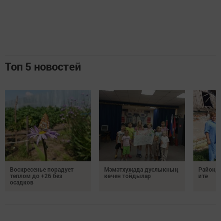
Топ 5 новостей
Воскресенье порадует
Мәмәтхуҗада дуслыкның
Районд
теплом до +26 без
көчен тойдылар
итә
осадков