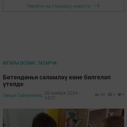
Перейти на страницу новости
ЮГАРЫ ОСЛАН. ТАТАРЧА
Бөтендөнья сәламләү көне билгеләп
үтелде
26 ноября 2024 -
Зөһрә Гайнуллина,
789
0
0
14:31