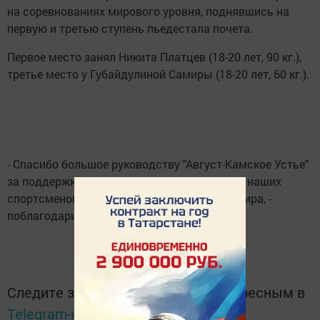
на соревнованиях мирового уровня, поднявшись на
первую и третью ступень пьедестала почета.
Первое место занял Никита Платцев (18-20 лет, 90 кг.),
третье место у Губайдулиной Самиры (18-20 лет, 60 кг.).
- Спасибо большое руководству "Август-Камское Устье"
за поддержку, за то, что помогли отправить наших
спортсменов на Первенство и Чемпионат мира, -
поблагодарил тренер ребят Иван Платцев.
Следите за самым важным и интересным в
Telegram-канале
Татмедиа