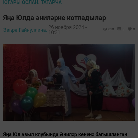
ЮГАРЫ ОСЛАН. ТАТАРЧА
Яңа Юлда әниләрне котладылар
26 ноября 2024 -
Зөһрә Гайнуллина,
810
0
0
10:31
Яңа Юл авыл клубында Әниләр көненә багышланган