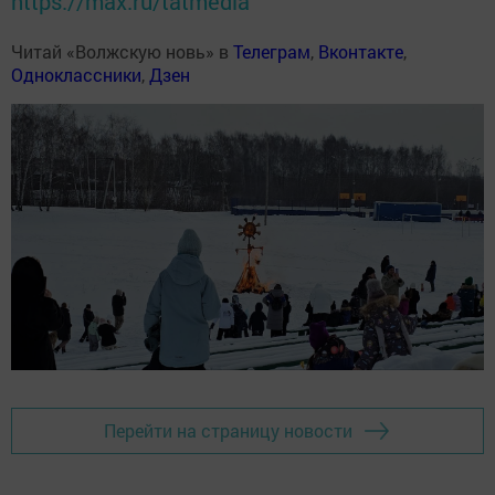
https://max.ru/tatmedia
Читай «Волжскую новь» в
Телеграм
,
Вконтакте
,
Одноклассники
,
Дзен
Перейти на страницу новости