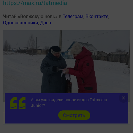
https://max.ru/tatmedia
Читай «Волжскую новь» в
Телеграм
,
Вконтакте
,
Одноклассники
,
Дзен
А вы уже видели новое видео Tatmedia
Junior?
Cмотреть
Перейти на страницу новости