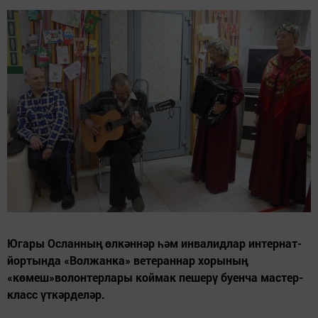
Югары Осланның өлкәннәр һәм инвалидлар интернат-
йортында «Волжанка» ветераннар хорының
«көмеш»волонтерлары коймак пешерү буенча мастер-
класс үткәрделәр.