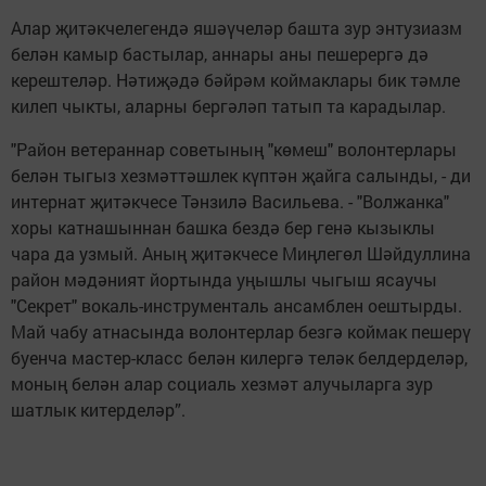
Алар җитәкчелегендә яшәүчеләр башта зур энтузиазм
белән камыр бастылар, аннары аны пешерергә дә
керештеләр. Нәтиҗәдә бәйрәм коймаклары бик тәмле
килеп чыкты, аларны бергәләп татып та карадылар.
"Район ветераннар советының "көмеш" волонтерлары
белән тыгыз хезмәттәшлек күптән җайга салынды, - ди
интернат җитәкчесе Тәнзилә Васильева. - "Волжанка"
хоры катнашыннан башка бездә бер генә кызыклы
чара да узмый. Аның җитәкчесе Миңлегөл Шәйдуллина
район мәдәният йортында уңышлы чыгыш ясаучы
"Секрет" вокаль-инструменталь ансамблен оештырды.
Май чабу атнасында волонтерлар безгә коймак пешерү
буенча мастер-класс белән килергә теләк белдерделәр,
моның белән алар социаль хезмәт алучыларга зур
шатлык китерделәр”.