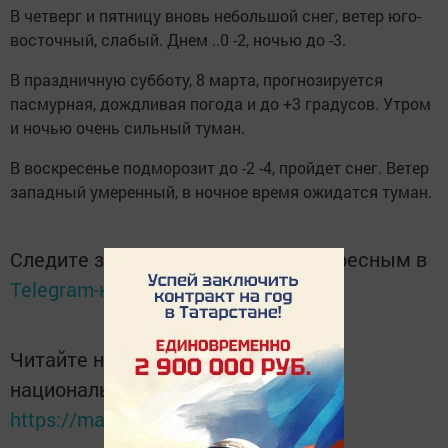
В четверг и пятницу вновь небольшой снег, ветер юго-
восточный, слабый. Днем ..0 -2, ночью до -3.
В праздничную субботу, 8 марта, прогнозируется
пасмурная, дождливая погода и до +3 градусов. Утром
и ночью очень сильный туман.
В воскресенье подморозит до -2 -4, пройдет снег. Ветер
западный умеренный, в ночное время ожидатся туман.
Следите за самым важным и интересным в
Telegram-канале
Татмедиа
Читайте новости Татарстана в
национальном мессенджере MАХ:
https://max.ru/tatmedia