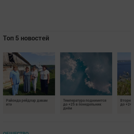
Топ 5 новостей
Районда рейдлар дәвам
Температура поднимется
Вторник
итә
до +25 в понедельник
до +24 
днём
ОБЩЕСТВО