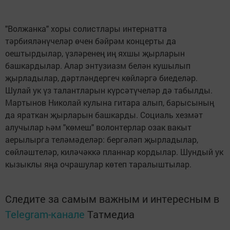
"Волжанка" хоры солистлары интернатта
тәрбияләнүчеләр өчен бәйрәм концерты да
оештырдылар, үзләренең иң яхшы җырларын
башкардылар. Алар энтузиазм белән кушылып
җырладылар, дәртләндергеч көйләргә биеделәр.
Шулай ук үз талантларын күрсәтүчеләр дә табылды.
Мартынов Николай кулына гитара алып, барысының
да яраткан җырларын башкарды. Социаль хезмәт
алучылар һәм "көмеш" волонтерлар озак вакыт
аерылырга теләмәделәр: бергәләп җырладылар,
сөйләштеләр, киләчәккә планнар кордылар. Шундый ук
кызыклы яңа очрашулар көтеп таралыштылар.
Следите за самым важным и интересным в
Telegram-канале
Татмедиа