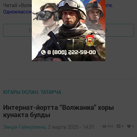
Читай «Волжскую новь» в
Телеграм
,
Вконтакте
,
Одноклассники
,
Дзен
Перейти на страницу новости
ЮГАРЫ ОСЛАН. ТАТАРЧА
Интернат-йортта “Волжанка” хоры
кунакта булды
Зөһрә Гайнуллина,
2 марта 2025 - 14:31
842
0
0