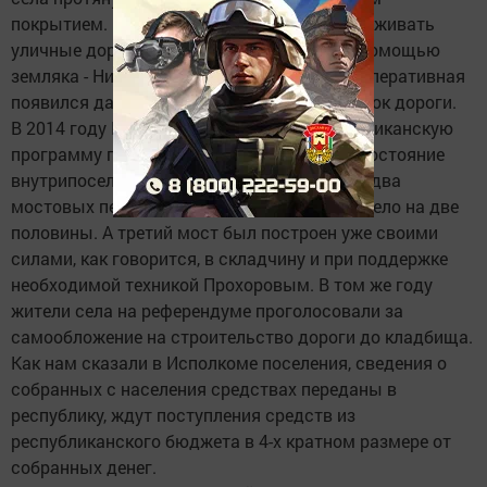
покрытием. Затем старались как-то поддерживать
уличные дороги в проезжем состоянии. С помощью
земляка - Николая Прохорова, на улице Кооперативная
появился даже заасфальтированный участок дороги.
В 2014 году Майдан был включен в республиканскую
программу по приведению в надлежащее состояние
внутрипоселковых дорог. Были построены два
мостовых перехода через речку, делящую село на две
половины. А третий мост был построен уже своими
силами, как говорится, в складчину и при поддержке
необходимой техникой Прохоровым. В том же году
жители села на референдуме проголосовали за
самообложение на строительство дороги до кладбища.
Как нам сказали в Исполкоме поселения, сведения о
собранных с населения средствах переданы в
республику, ждут поступления средств из
республиканского бюджета в 4-х кратном размере от
собранных денег.