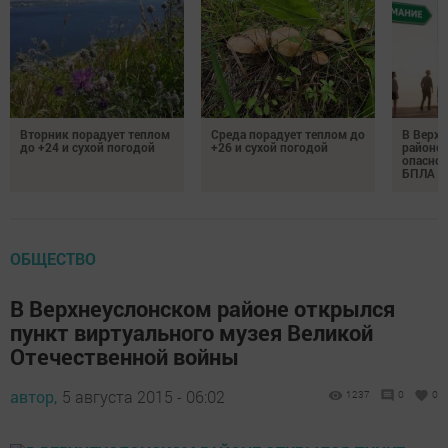
Вторник порадует теплом
Среда порадует теплом до
В Верх
до +24 и сухой погодой
+26 и сухой погодой
районе 
опаснос
БПЛА
ОБЩЕСТВО
В Верхнеуслонском районе открылся
пункт виртуального музея Великой
Отечественной войны
автор,
5 августа 2015 - 06:02
1237
0
0