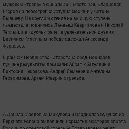
мужском «трапе» в финале за 1 место наш Владислав
Егоров на перестрелке уступил москвичу Антону
Бывшеву. На круглом стенде на высшую ступень
пьедестала поднялись Ландыш Кварталова и Николай
Теплый, а в «дубль-трапе» в увлекательной дуэли с
Василием Мосиным победу одержал Александр
Фурасьев.
В рамках Первенства Татарстана среди юниоров
лучшие результаты показали: Айрат Ибатуллин и
Виктория Некрасова, Андрей Семенов и Ангелина
Герасимова, Артем Маврин стрельбе.
А Данила Маслов из Макулова и Владислав Бузунов из
Верхнего Услона выполнили норматив мастеров спорта
России по стендовой стрельбе.Поздравляем ребят!