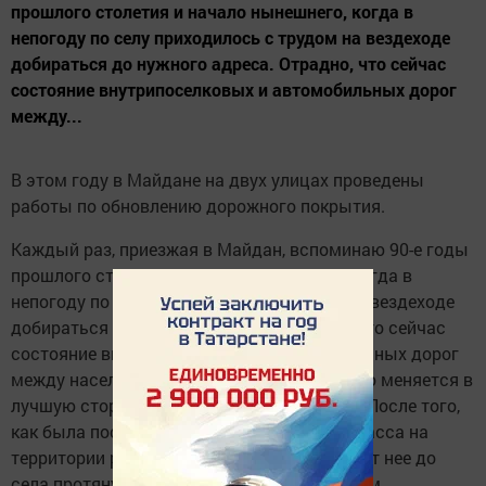
прошлого столетия и начало нынешнего, когда в
непогоду по селу приходилось с трудом на вездеходе
добираться до нужного адреса. Отрадно, что сейчас
состояние внутрипоселковых и автомобильных дорог
между...
В этом году в Майдане на двух улицах проведены
работы по обновлению дорожного покрытия.
Каждый раз, приезжая в Майдан, вспоминаю 90-е годы
прошлого столетия и начало нынешнего, когда в
непогоду по селу приходилось с трудом на вездеходе
добираться до нужного адреса. Отрадно, что сейчас
состояние внутрипоселковых и автомобильных дорог
между населенными пунктами кардинально меняется в
лучшую сторону. Не обошло это и Майдан. После того,
как была построена новая федеральная трасса на
территории района в сторону Ульяновска, от нее до
села протянули дорогу с асфальтобетонным