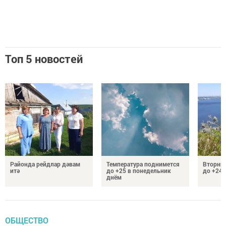
Топ 5 новостей
Районда рейдлар дәвам
Температура поднимется
Вторник
итә
до +25 в понедельник
до +24 
днём
ОБЩЕСТВО