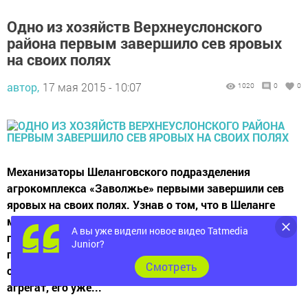
Одно из хозяйств Верхнеуслонского
района первым завершило сев яровых
на своих полях
автор,
17 мая 2015 - 10:07
1020
0
0
Механизаторы Шеланговского подразделения
агрокомплекса «Заволжье» первыми завершили сев
яровых на своих полях. Узнав о том, что в Шеланге
механизаторы проводят сев пшеницы на последних
А вы уже видели новое видео Tatmedia
гектарах, мы в тот же день выехали к ним. На том
Junior?
поле, где, по словам специалистов Управления
Cмотреть
сельского хозяйства, работал с утра сеялочный
агрегат, его уже...