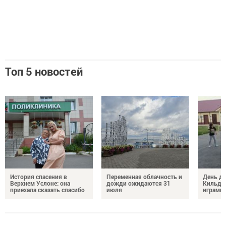
Топ 5 новостей
История спасения в
Переменная облачность и
День д
Верхнем Услоне: она
дожди ожидаются 31
Кильде
приехала сказать спасибо
июля
играми 