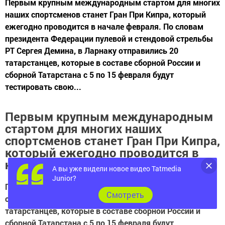
Первым крупным международным стартом для многих
наших спортсменов станет Гран При Кипра, который
ежегодно проводится в начале февраля. По словам
президента Федерации пулевой и стендовой стрельбы
РТ Сергея Демина, в Ларнаку отправились 20
татарстанцев, которые в составе сборной России и
сборной Татарстана с 5 по 15 февраля будут
тестировать свою...
Первым крупным международным
стартом для многих наших
спортсменов станет Гран При Кипра,
который ежегодно проводится в
начале февраля.
А вы уже видели новое видео Tatmedia
Junior?
По словам президента Федерации пулевой и стендовой
Cмотреть
стрельбы РТ Сергея Демина, в Ларнаку отправились 20
татарстанцев, которые в составе сборной России и
сборной Татарстана с 5 по 15 февраля будут