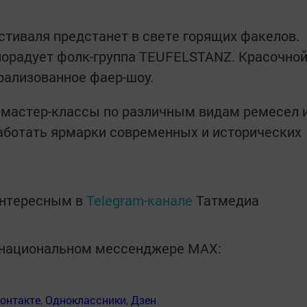
тиваля предстанет в свете горящих факелов.
орадует фолк-группа TEUFELSTANZ. Красочно
рализованное фаер-шоу.
 мастер-классы по различным видам ремесел 
аботать ярмарки современных и исторических
интересным в
Telegram-канале
Татмедиа
в национальном мессенджере MАХ:
онтакте
,
Одноклассники
,
Дзен