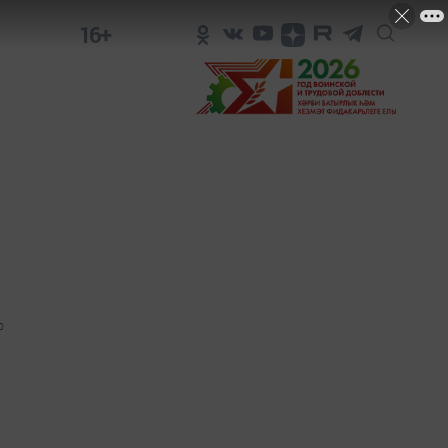
16+
0