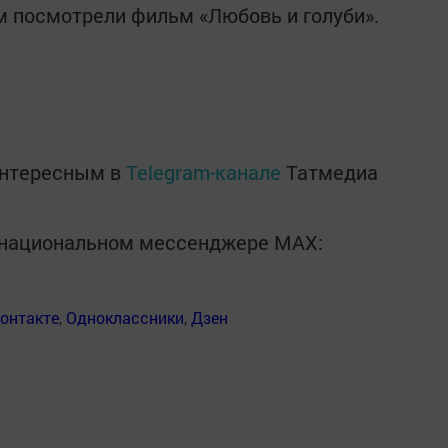
ем посмотрели фильм «Любовь и голуби».
интересным в
Telegram-канале
Татмедиа
в национальном мессенджере MАХ:
онтакте
,
Одноклассники
,
Дзен