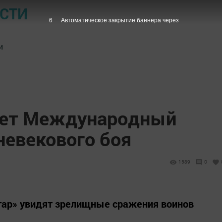
ОСТИ
5
Автоматическое закрытие баннера через
и
дет Международный
невекового боя
1589
0
гар» увидят зрелищные сражения воинов