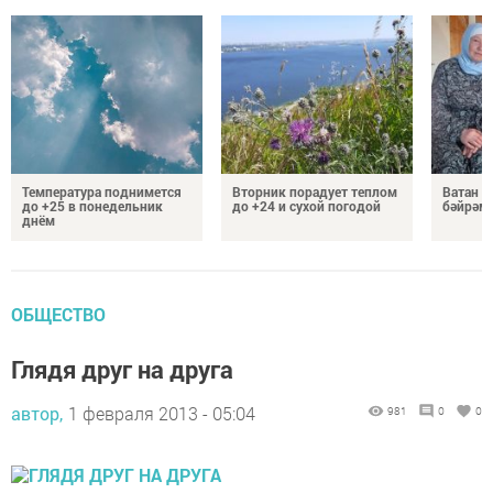
Температура поднимется
Вторник порадует теплом
Ватан 
до +25 в понедельник
до +24 и сухой погодой
бәйрәм
днём
ОБЩЕСТВО
Глядя друг на друга
автор,
1 февраля 2013 - 05:04
981
0
0