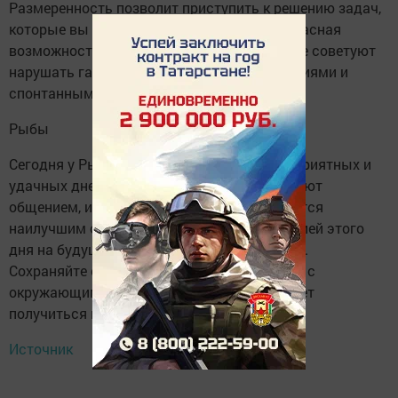
Размеренность позволит приступить к решению задач,
которые вы давно откладывали. Это прекрасная
возможность закрыть все долги. Звезды не советуют
нарушать гармонию рискованными действиями и
спонтанными решениями.
Рыбы
Сегодня у Рыб будет один из самых благоприятных и
удачных дней. Дела спорятся, родные радуют
общением, и вообще всё вокруг складывается
наилучшим образом. Подзарядитесь энергией этого
дня на будущее, ведь такое бывает нечасто.
Сохраняйте оптимизм и будьте приветливы с
окружающими людьми. Сегодня у вас может
получиться многое из задуманного.
Источник