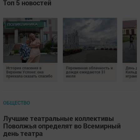
Топ 5 новостей
История спасения в
Переменная облачность и
День д
Верхнем Услоне: она
дожди ожидаются 31
Кильде
приехала сказать спасибо
июля
играми 
ОБЩЕСТВО
Лучшие театральные коллективы
Поволжья определят во Всемирный
день театра