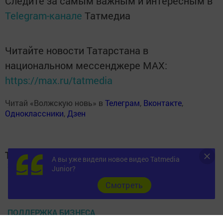
Следите за самым важным и интересным в
Telegram-канале
Татмедиа
Читайте новости Татарстана в
национальном мессенджере MАХ:
https://max.ru/tatmedia
Читай «Волжскую новь» в
Телеграм
,
Вконтакте
,
Одноклассники
,
Дзен
Теги:
А вы уже видели новое видео Tatmedia
ЭКОНОМИКА
Junior?
Cмотреть
ПРОВЕРКА
ПОДДЕРЖКА БИЗНЕСА