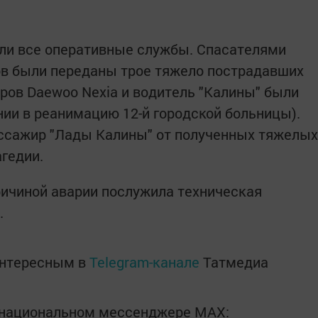
ли все оперативные службы. Спасателями
ов были переданы трое тяжело пострадавших
ров Daewoo Nexia и водитель "Калины" были
ии в реанимацию 12-й городской больницы).
ассажир "Лады Калины" от полученных тяжелых
гедии.
ричиной аварии послужила техническая
.
интересным в
Telegram-канале
Татмедиа
в национальном мессенджере MАХ: