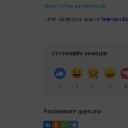
https://max.ru/tatmedia
Читай «Волжскую новь» в
Телеграм
,
Вк
Оставляйте реакции
0
0
0
0
0
Расскажите друзьям