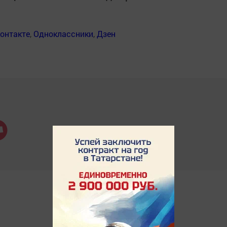
онтакте
,
Одноклассники
,
Дзен