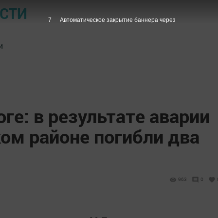
ОСТИ
6
Автоматическое закрытие баннера через
и
оге: в результате аварии
ом районе погибли два
963
0