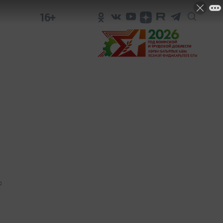
16+
0