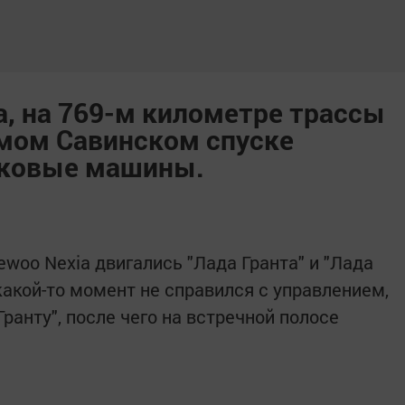
а, на 769-м километре трассы
емом Савинском спуске
гковые машины.
woo Nexia двигались "Лада Гранта" и "Лада
какой-то момент не справился с управлением,
Гранту", после чего на встречной полосе