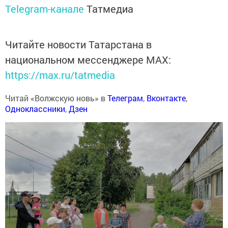
Telegram-канале
Татмедиа
Читайте новости Татарстана в
национальном мессенджере MАХ:
https://max.ru/tatmedia
Читай «Волжскую новь» в
Телеграм
,
Вконтакте
,
Одноклассники
,
Дзен