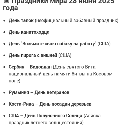
📅 Праздники мира 28 июня 2025
года
День тапок
(неофициальный забавный праздник)
День канатоходца
День "Возьмите свою собаку на работу"
(США)
День пирога с вишней
(США)
Сербия
–
Видовдан
(День святого Вита,
национальный день памяти битвы на Косовом
поле)
Румыния
–
День ветеранов
Коста-Рика
–
День посадки деревьев
США
–
День Полуночного Солнца
(Аляска,
праздник летнего солнцестояния)