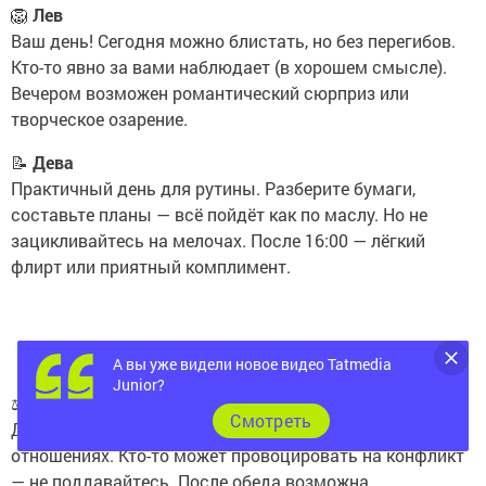
🦁
Лев
Ваш день! Сегодня можно блистать, но без перегибов.
Кто-то явно за вами наблюдает (в хорошем смысле).
Вечером возможен романтический сюрприз или
творческое озарение.
📝
Дева
Практичный день для рутины. Разберите бумаги,
составьте планы — всё пойдёт как по маслу. Но не
зацикливайтесь на мелочах. После 16:00 — лёгкий
флирт или приятный комплимент.
А вы уже видели новое видео Tatmedia
Junior?
⚖
Весы
Cмотреть
День баланса: не перегибайте ни в работе, ни в
отношениях. Кто-то может провоцировать на конфликт
— не поддавайтесь. После обеда возможна