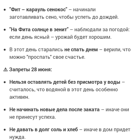
"Фит – карауль сенокос"
– начинали
заготавливать сено, чтобы успеть до дождей.
"На Фита солнце в зенит"
– наблюдали за погодой:
если день ясный – урожай будет хорошим.
В этот день старались
не спать днем
– верили, что
можно "проспать" свое счастье.
⚠️ Запреты 28 июня:
Нельзя оставлять детей без присмотра у воды
–
считалось, что водяной в этот день особенно
активен.
Не начинать новые дела после заката
– иначе они
не принесут успеха.
Не давать в долг соль и хлеб
– иначе в дом придет
нужда.