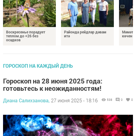
Воскресенье порадует
Районда рейдлар дәвам
Мәмәтх
теплом до +26 без
итә
көчен 
осадков
ГОРОСКОП НА КАЖДЫЙ ДЕНЬ
Гороскоп на 28 июня 2025 года:
готовьтесь к неожиданностям!
Диана Салихзанова,
27 июня 2025 - 18:16
538
0
0