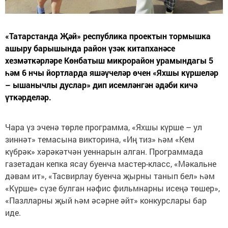
«Татарстанда Җәй» республика проектын тормышка
ашыру барышында район үзәк китапханәсе
хезмәткәрләре Көнбатыш микрорайон урамындагы 5
һәм 6 нчы йортларда яшәүчеләр өчен «Яхшы күршеләр
– ышанычлы дуслар» дип исемләнгән әдәби кичә
үткәрделәр.
Чара үз эченә төрле программа, «Яхшы күрше – ул
зиннәт» темасына викторина, «Иң тиз» һәм «Кем
күбрәк» хәрәкәтчән уеннарын алган. Программада
газетадан кепка ясау буенча мастер-класс, «Мәкальне
дәвам ит», «Тасвирлау буенча җырны танып бел» һәм
«Күрше» сүзе булган нәфис фильмнарны исеңә төшер»,
«Пазлларны җый һәм әсәрне әйт» конкурслары бар
иде.