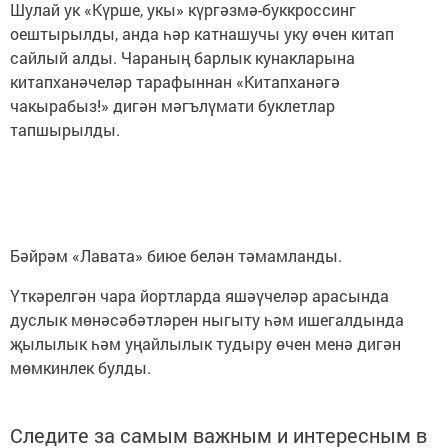
Шулай ук «Күрше, укы» күргәзмә-буккроссинг
оештырылды, анда һәр катнашучы уку өчен китап
сайлый алды. Чараның барлык кунакларына
китапханәчеләр тарафыннан «Китапханәгә
чакырабыз!» дигән мәгълүмати буклетлар
тапшырылды.
Бәйрәм «Лавата» биюе белән тәмамланды.
Үткәрелгән чара йортларда яшәүчеләр арасында
дуслык мөнәсәбәтләрен ныгыту һәм ишегалдында
җылылык һәм уңайлылык тудыру өчен менә дигән
мөмкинлек булды.
Следите за самым важным и интересным в