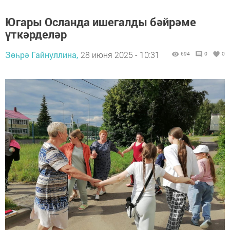
Югары Осланда ишегалды бәйрәме
үткәрделәр
Зөһрә Гайнуллина,
28 июня 2025 - 10:31
694
0
0