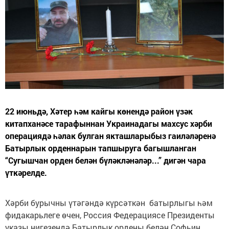
22 июньдә, Хәтер һәм кайгы көнендә район үзәк
китапханәсе тарафыннан Украинадагы махсус хәрби
операциядә һәлак булган якташларыбыз гаиләләренә
Батырлык орденнарын тапшыруга багышланган
“Сугышчан орден белән бүләкләнәләр...” дигән чара
үткәрелде.
Хәрби бурычны үтәгәндә күрсәткән батырлыгы һәм
фидакарьлеге өчен, Россия Федерациясе Президенты
указы нигезендә Батырлык ордены белән Софьин