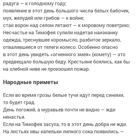
радуга — к голодному году;
появление в этот день большого числа белых бабочек,
мух, желудей или грибов — к войне;
стаи ворон над селом летают — к моровому поветрию;
Несчастье на Тимофея сулили надетая наизнанку
одежда, треснувшее коромысло, разбитое зеркало,
отвалившееся от телеги колесо. Особенно опасно
в этот день увидеть «огненного змея» (комету) — это
предвещало большую беду. Крестьяне боялись, как бы
на хлебной ниве не произошел пожар.
Народные приметы
Если во время грозы белые тучи идут перед синими,
то будет град.
День погожий, а муравьев почти не видно — жди
ненастья.
Если на Тимофея засуха, то в этот день добра не жди.
На листьях ивы капельки липкого сока появились —