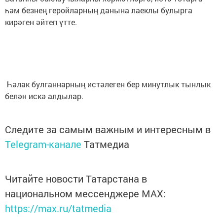
һәм безнең геройларның данына лаеклы булырга
кирәген әйтеп үтте.
Һәлак булганнарның истәлеген бер минутлык тынлык
белән искә алдылар.
Следите за самым важным и интересным в
Telegram-канале
Татмедиа
Читайте новости Татарстана в
национальном мессенджере MАХ:
https://max.ru/tatmedia