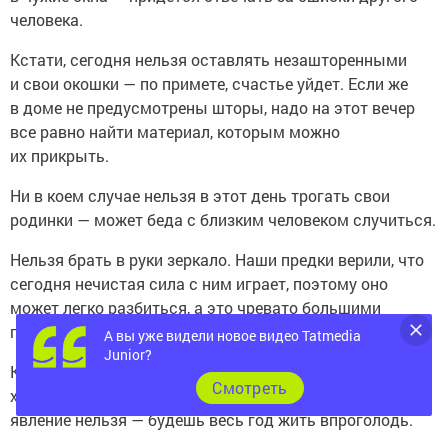
человека.
Кстати, сегодня нельзя оставлять незашторенными
и свои окошки — по примете, счастье уйдет. Если же
в доме не предусмотрены шторы, надо на этот вечер
все равно найти материал, которым можно
их прикрыть.
Ни в коем случае нельзя в этот день трогать свои
родинки — может беда с близким человеком случиться.
Нельзя брать в руки зеркало. Наши предки верили, что
сегодня нечистая сила с ним играет, поэтому оно
может легко разбиться, а это чревато большими
проблемами в личной жизни.
А вы уже видели новое видео Tatmedia
Junior?
Как известно, появление радуги на небе считается
Cмотреть
хорошей приметой, но вот 23 июня смотреть на это
явление нельзя — будешь весь год жить впроголодь.