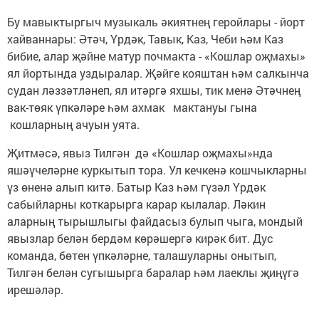
Бу мавыктыргыч музыкаль әкиятнең геройлары - йорт
хайваннары: Әтәч, Үрдәк, Тавык, Каз, Чеби һәм Каз
бибие, алар җәйне матур почмакта - «Кошлар оҗмахы»
ял йортында уздыралар. Җәйге кояштан һәм салкынча
судан ләззәтләнеп, ял итәргә яхшы, тик менә Әтәчнең
вак-төяк үпкәләре һәм ахмак мактануы гына
кошларның ачуын уята.
Җитмәсә, явыз Тилгән дә «Кошлар оҗмахы»нда
яшәүчеләрне куркытып тора. Ул кечкенә кошчыкларны
үз өненә алып китә. Батыр Каз һәм гүзәл Үрдәк
сабыйларны коткарырга карар кылалар. Ләкин
аларның тырышлыгы файдасыз булып чыга, мондый
явызлар белән бердәм көрәшергә кирәк бит. Дус
команда, бөтен үпкәләрне, талашуларны онытып,
Тилгән белән сугышырга баралар һәм лаеклы җиңүгә
ирешәләр.