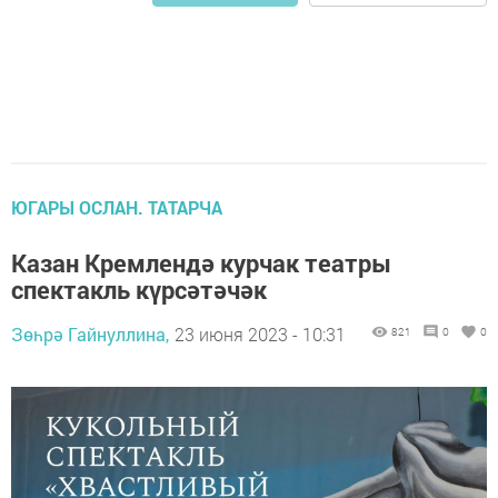
ЮГАРЫ ОСЛАН. ТАТАРЧА
Казан Кремлендә курчак театры
спектакль күрсәтәчәк
Зөһрә Гайнуллина,
23 июня 2023 - 10:31
821
0
0