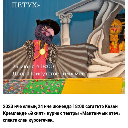
2023 нче елның 24 нче июнендә 18:00 сәгатьтә Казан
Кремлендә «Әкият» курчак театры «Мактанчык әтәч»
спектаклен күрсәтәчәк.