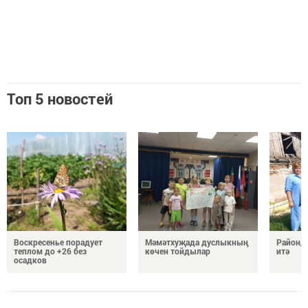
Топ 5 новостей
Воскресенье порадует
Мәмәтхуҗада дуслыкның
Районд
теплом до +26 без
көчен тойдылар
итә
осадков