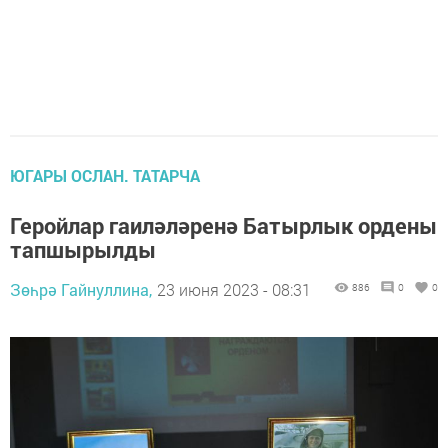
ЮГАРЫ ОСЛАН. ТАТАРЧА
Геройлар гаиләләренә Батырлык ордены
тапшырылды
Зөһрә Гайнуллина,
23 июня 2023 - 08:31
886
0
0