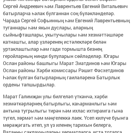
Сергей Андреевич һәм Лаврентьев Евгений Витальевич
батырларча һәлак булганнан соң бүләкләнделәр.
Чарада Сергей Софьинның һәм Евгений Лаврентьевның
туганнары һәм якын дуслары, аларның
сыйныфташлары, укытучылары һәм хезмәттәшләре
катнашты, алар үзләренең истәлекләре белән
уртаклаштылар һәм гади тормышта безнең
геройларның нинди булуларын сөйләделәр. Югары
Ослан районы башлыгы Марат Зиатдинов һәм Югары
Ослан районы Хәрби комиссары Рәшит Фәсхетдинов
Һәлак булган батырларның гаиләләренә Батырлык
ордены тапшырдылар.
Марат Галимҗан улы билгеләп үткәнчә, хәрби
хезмәткәрләрнең батырлыгы, каһарманлыгы һәм
антына тугрылыгы тирән һәм ихлас ихтирамга гына
түгел, хөрмәт һәм мәңгелеккә лаек. Үсеп килүче буынга
мөрәҗәгать итеп, ул үз иленең тарихын белергә,
Ватанны саклаучыларны хөрмәтләргә, истә тотарга