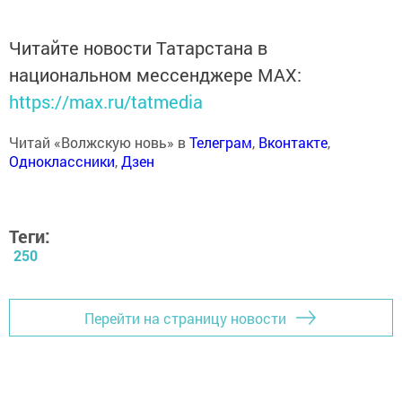
Перед тем, как делегаты Татарстана отправились в
Сочи, их напутствовал заместитель министра по делам
молодежи и спорту РТ Рустам Гарифуллин. «Разрешите
поприветствовать вас от 800-тысячной армии
молодежи Татарстана, которая сейчас смотрит на вас -
на самых одаренных и успешных молодых людей.
Уважаемые делегаты, я вам желаю хорошей дороги,
посетить в Сочи наибольшее количество площадок,
получить как можно больше новых компетенций и
новых знакомств», - отметил Гарифуллин.