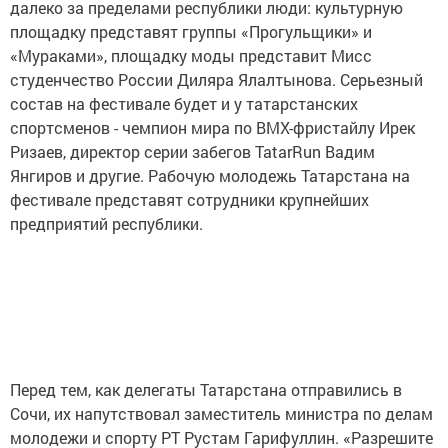
Всего в Татарстане было подано 2674 заявки на
участие в фестивале, а конкурс стал самым большим
по России - 14 человек на одно место делегата. Причем,
в состав татарстанской делегации вошли известные
далеко за пределами республики люди: культурную
площадку представят группы «Прогульщики» и
«Мураками», площадку моды представит Мисс
студенчество России Диляра Ялалтынова. Серьезный
состав на фестивале будет и у татарстанских
спортсменов - чемпион мира по BMX-фристайлу Ирек
Ризаев, директор серии забегов TatarRun Вадим
Янгиров и другие. Рабочую молодежь Татарстана на