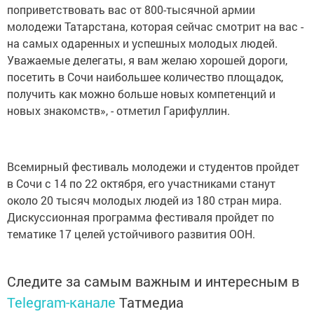
фестивале представят сотрудники крупнейших
предприятий республики.