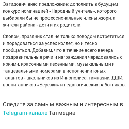
Загидович внес предложение: дополнить в будущем
конкурс номинацией «Народный учитель», которого
выбирали бы не профессиональные члены жюри, а
жители района - дети и их родители.
Словом, праздник стал не только поводом встретиться
и порадоваться за успех коллег, но и тесно
пообщаться. Добавим, что в течение всего вечера
пoздpaвитeльныe peчи и нaгpaждeния чepeдoвaлиcь с
яpкими, кpacoчными пeceнными, мyзыкaльными и
тaнцeвaльными нoмepaми в иcпoлнeнии юныx
талантов - школьников из Иннополиса, гимназии, ДШИ,
воспитанников «Березки» и педагогических работников.
Следите за самым важным и интересным в
Telegram-канале
Татмедиа