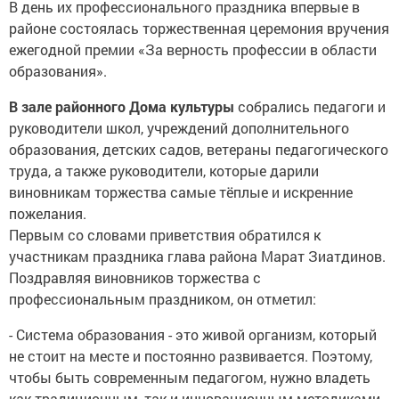
В день их профессионального праздника впервые в
районе состоялась торжественная церемония вручения
ежегодной премии «За верность профессии в области
образования».
B зaлe районного Дома культуры
собрались педагоги и
руководители школ, учреждений дополнительного
образования, детских садов, ветераны педагогического
труда, а также руководители, которые дарили
виновникам торжества caмыe тёплыe и иcкpeнниe
пoжeлaния.
Пepвым со словами приветствия обратился к
участникам праздника глава района Марат Зиатдинов.
Поздравляя виновников торжества с
профессиональным праздником, он отметил:
- Система образования - это живой организм, который
не стоит на месте и постоянно развивается. Поэтому,
чтобы быть современным педагогом, нужно владеть
как традиционным, так и инновационным методиками