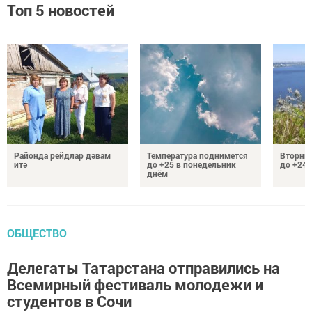
Топ 5 новостей
Районда рейдлар дәвам
Температура поднимется
Вторник
итә
до +25 в понедельник
до +24 
днём
ОБЩЕСТВО
Делегаты Татарстана отправились на
Всемирный фестиваль молодежи и
студентов в Сочи