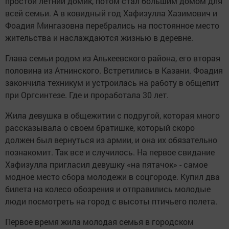
простой летний домик, потом стал большим домом для
всей семьи. А в ковидный год Хафизулла Хазимович и
Фоадия Мингазовна перебрались на постоянное место
жительства и наслаждаются жизнью в деревне.
Глава семьи родом из Алькеевского района, его вторая
половина из Атнинского. Встретились в Казани. Фоадия
закончила техникум и устроилась на работу в общепит
при Оргсинтезе. Где и проработала 30 лет.
Жила девушка в общежитии с подругой, которая много
рассказывала о своем братишке, который скоро
должен был вернуться из армии, и она их обязательно
познакомит. Так все и случилось. На первое свидание
Хафизулла пригласил девушку «на пятачок» - самое
модное место сбора молодежи в соцгороде. Купил два
билета на колесо обозрения и отправились молодые
люди посмотреть на город с высоты птичьего полета.
Первое время жила молодая семья в городском