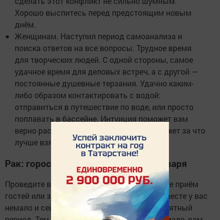
сделать этот конфликт не сильно шумным.
Хорошо выспитесь перед предстоящим новым
днём.
Женщинам. Наступил период самоанализа и
поиска ответов на все вопросы. Трудное время
для творческих людей. С одной стороны, самое
удачное время для деловых встреч, а с другой —
постоянные душевные терзания. Удачно каким-
либо образом контактировать с водой:
отправиться в путешествие по воде, или просто
поплавать в бассейне. Интуиция поможет вам
верно распределить свои силы и подскажет за что
лучше взяться.
Рак: гороскоп на неделю с 1 по 5 января
Проведите время в семейном кругу, устройте приём
гостей или застолье. Поводов собраться вместе у вас
немало и сейчас для этого самый благоприятный
период. Тем для разговоров накопилось немало, вам