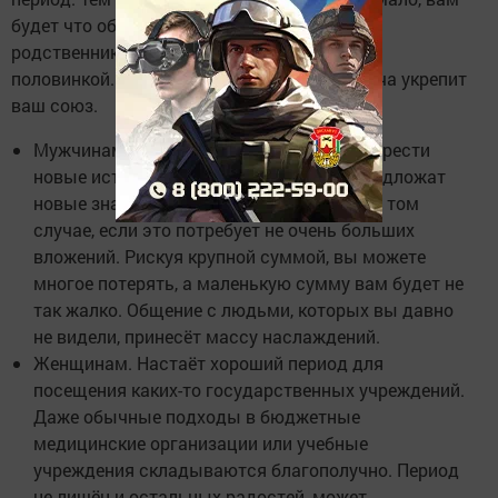
будет что обсудить. Если поблизости нет
родственников, проведите неделю со своей
половинкой. Она очень этого хочет, и встреча укрепит
ваш союз.
Мужчинам. На этой неделе вы можете обрести
новые источники заработка, которые предложат
новые знакомые. Соглашайтесь только в том
случае, если это потребует не очень больших
вложений. Рискуя крупной суммой, вы можете
многое потерять, а маленькую сумму вам будет не
так жалко. Общение с людьми, которых вы давно
не видели, принесёт массу наслаждений.
Женщинам. Настаёт хороший период для
посещения каких-то государственных учреждений.
Даже обычные подходы в бюджетные
медицинские организации или учебные
учреждения складываются благополучно. Период
не лишён и остальных радостей, может