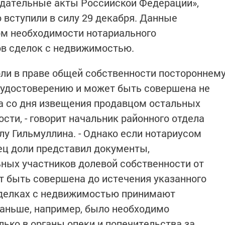
одательные акты Российской Федерации»,
 вступили в силу 29 декабря. Данные
ом необходимости нотариального
ов сделок с недвижимостью.
оли в праве общей собственности постороннем
 удостоверению и может быть совершена не
а со дня извещения продавцом остальных
сти, - говорит начальник районного отдела
лу Гильмуллина. - Однако если нотариусом
вец доли представил документы,
ных участников долевой собственности от
ет быть совершена до истечения указанного
 сделках с недвижимостью принимают
раньше, например, было необходимо
лько в органы опеки и попечительства за