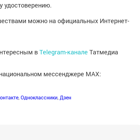
у удостоверению.
шествами можно на официальных Интернет-
интересным в
Telegram-канале
Татмедиа
в национальном мессенджере MАХ:
онтакте
,
Одноклассники
,
Дзен