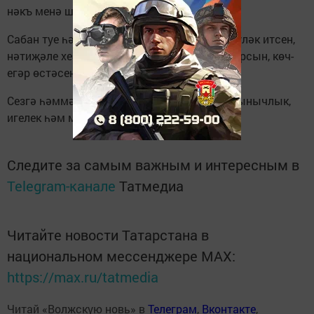
нәкъ менә шунда сынала.
Сабан туе һәрберебезгә матур тәэсирләр бүләк итсен,
нәтиҗәле хезмәткә, бердәмлеккә рухландырсын, көч-
егәр өстәсен!
Сезгә һәммәгезгә нык сәламәтлек, бәхет, тынычлык,
игелек һәм муллык телим.
Следите за самым важным и интересным в
Telegram-канале
Татмедиа
Читайте новости Татарстана в
национальном мессенджере MАХ:
https://max.ru/tatmedia
Читай «Волжскую новь» в
Телеграм
,
Вконтакте
,