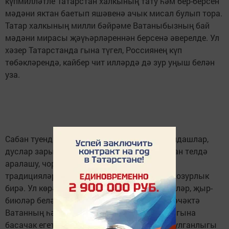
күпмилләтле Татарстан халкының тату һәм бер-берсен
мәдәни яктан баетып яшәвенә ачык мисал булып тора.
Татар халкының милли бәйрәме Ватаныбызның бай
мәдәни мирасы җәүһәрләреннән берсенә әверелде. Ул
хәзер Татарстанда гына түгел, Россиянең күп
төбәкләрендә, кайбер чит илләрдә дә зур уңыш белән
уза.
Сабан туенда очрашуны туган-тумача, авылдашлар,
дуслар зарыгып көтеп ала. Җанга якын туган телдә
аралашу, чорлар узып килгән йолаларны,
традицияләрне яңарту һәркемнең җанына хозурлык
бирә. Ул көрәш дәрте, халык уеннары, бәйгеләр, җыр-
биюләр белән йөрәкләрне җилкендерә. Киләчәктә
Ватанның һәм үз гаиләләренең иминлеге сагына
басачак егетләрнең кыюлыгы, җитезлеге, булганлыгы