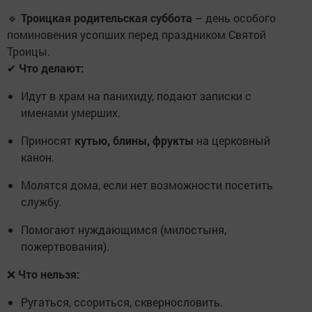
🔹
Троицкая родительская суббота
– день особого
поминовения усопших перед праздником Святой
Троицы.
✔
Что делают:
Идут в храм на панихиду, подают записки с
именами умерших.
Приносят
кутью, блины, фрукты
на церковный
канон.
Молятся дома, если нет возможности посетить
службу.
Помогают нуждающимся (милостыня,
пожертвования).
❌
Что нельзя:
Ругаться, ссориться, сквернословить.