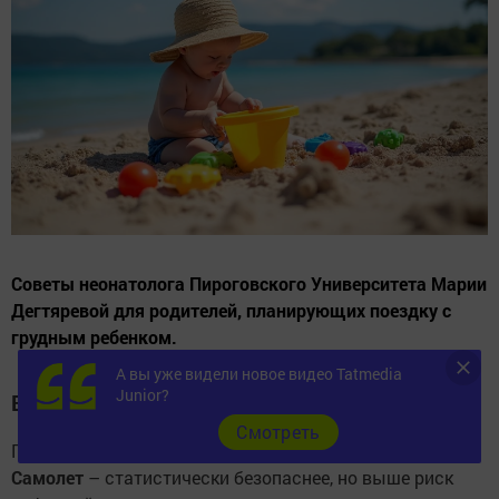
Советы неонатолога Пироговского Университета Марии
Дегтяревой для родителей, планирующих поездку с
грудным ребенком.
А вы уже видели новое видео Tatmedia
Junior?
Выбор транспорта: что безопаснее?
Cмотреть
Профессор
Мария Дегтярева
рекомендует учитывать:
Самолет
– статистически безопаснее, но выше риск