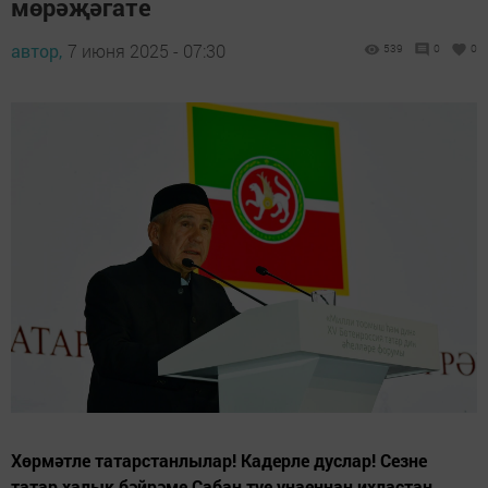
мөрәҗәгате
автор,
7 июня 2025 - 07:30
539
0
0
Хөрмәтле татарстанлылар! Кадерле дуслар! Сезне
татар халык бәйрәме Сабан туе уңаеннан ихластан