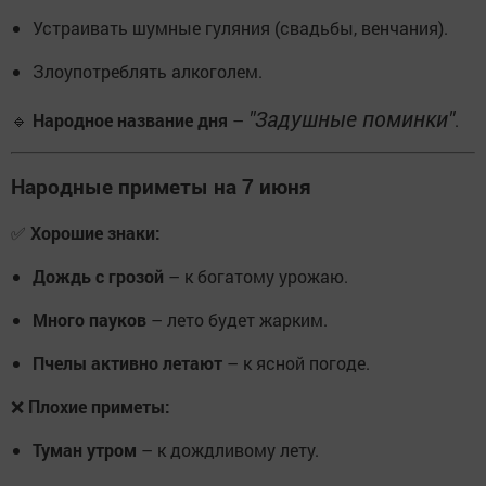
Устраивать шумные гуляния (свадьбы, венчания).
Злоупотреблять алкоголем.
"Задушные поминки"
🔹
Народное название дня
–
.
Народные приметы на 7 июня
✅
Хорошие знаки:
Дождь с грозой
– к богатому урожаю.
Много пауков
– лето будет жарким.
Пчелы активно летают
– к ясной погоде.
❌
Плохие приметы:
Туман утром
– к дождливому лету.