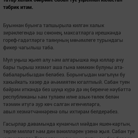
тәбрик итәм.
Буыннан буынга тапшырыла килгән халык
зирәклегендә эш сөюнең, максатларга ирешкәндә
гореф-гадәтләргә таянуның мөһимлеге турындагы
фикер чагылыш таба.
Мул уңыш җыеп алу һәм алгарышка яңа юллар ачу
бары тырыш хезмәт аша гына мөмкин булуны ата-
бабаларыбыздан беләбез. Борынгыдан мәгълүм бу
хакыйкать хәзер дә әһәмиятен югалтмый. Сабан туен
бәйрәм иткәндә без шуңа күрә дә иң беренче нәүбәттә
республиканы һәм тулаем илне азык-төлек белән
тәэмин итүгә зур көч салган игенчеләргә,
авыл хезмәтчәннәренә олы ихтирам белдерәбез.
Гасырлар дәвамында кунакчыл мәйдан яшен-картын,
төрле милләт һәм дин вәкилләрен үзенә җыя. Сабан туе