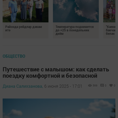
Районда рейдлар дәвам
Температура поднимется
“Каенка
итә
до +25 в понедельник
бакчасы
днём
белән б
ОБЩЕСТВО
Путешествие с малышом: как сделать
поездку комфортной и безопасной
Диана Салихзанова,
6 июня 2025 - 17:01
569
0
0