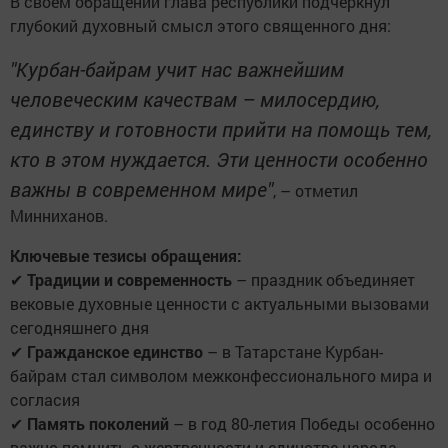
В своем обращении глава республики подчеркнул
глубокий духовный смысл этого священного дня:
"Курбан-байрам учит нас важнейшим
человеческим качествам – милосердию,
единству и готовности прийти на помощь тем,
кто в этом нуждается. Эти ценности особенно
важны в современном мире"
, – отметил
Минниханов.
Ключевые тезисы обращения:
✔
Традиции и современность
– праздник объединяет
вековые духовные ценности с актуальными вызовами
сегодняшнего дня
✔
Гражданское единство
– в Татарстане Курбан-
байрам стал символом межконфессионального мира и
согласия
✔
Память поколений
– в год 80-летия Победы особенно
важно помнить о жертвенности и единстве народа