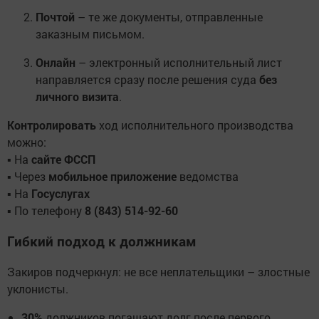
Почтой
– те же документы, отправленные
заказным письмом.
Онлайн
– электронный исполнительный лист
направляется сразу после решения суда
без
личного визита
.
Контролировать
ход исполнительного производства
можно:
▪ На
сайте ФССП
▪ Через
мобильное приложение
ведомства
▪ На
Госуслугах
▪ По телефону
8 (843) 514-92-60
Гибкий подход к должникам
Закиров подчеркнул: не все неплательщики – злостные
уклонисты.
30%
должников погашают долг после первого