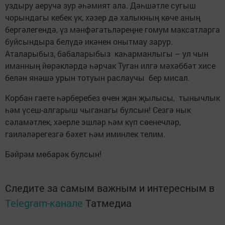
уздыру аеруча зур әһәмият ала. Дәһшәтле сугыш
чорындагы кебек үк, хәзер дә халыкның көче аның
бергәлегендә, үз мәнфәгатьләреңне гомум максатларга
буйсындыра белүдә икәнен онытмау зарур.
Аталарыбыз, бабаларыбыз каһарманлыгы – ул чын
иманның йөрәкләрдә һәрчак Туган илгә мәхәббәт хисе
белән янәшә урын тотуын раслаучы бер мисал.
Корбан гаете һәрберебез өчен җан җылысы, тынычлык
һәм үсеш-алгарыш чыганагы булсын! Сезгә нык
сәламәтлек, хәерле эшләр һәм күп сөенечләр,
гаиләләрегезгә бәхет һәм иминлек телим.
Бәйрәм мөбарәк булсын!
Следите за самым важным и интересным в
Telegram-канале
Татмедиа