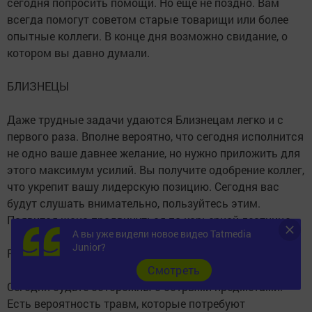
сегодня попросить помощи. Но еще не поздно. Вам
всегда помогут советом старые товарищи или более
опытные коллеги. В конце дня возможно свидание, о
котором вы давно думали.
БЛИЗНЕЦЫ
Даже трудные задачи удаются Близнецам легко и с
первого раза. Вполне вероятно, что сегодня исполнится
не одно ваше давнее желание, но нужно приложить для
этого максимум усилий. Вы получите одобрение коллег,
что укрепит вашу лидерскую позицию. Сегодня вас
будут слушать внимательно, пользуйтесь этим.
Появится шанс продвинуться по карьерной лестнице.
А вы уже видели новое видео Tatmedia
Junior?
РАКИ
Cмотреть
Сегодня будьте осторожны с острыми предметами.
Есть вероятность травм, которые потребуют