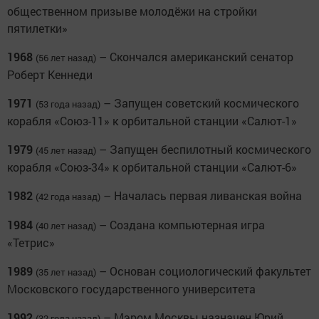
общественном призыве молодёжи на стройки
пятилетки»
1968
– Скончался американский сенатор
(56 лет назад)
Роберт Кеннеди
1971
– Запущен советский космического
(53 года назад)
корабля «Союз-11» к орбитальной станции «Салют-1»
1979
– Запущен беспилотный космического
(45 лет назад)
корабля «Союз-34» к орбитальной станции «Салют-6»
1982
– Началась первая ливанская война
(42 года назад)
1984
– Создана компьютерная игра
(40 лет назад)
«Тетрис»
1989
– Основан социологический факультет
(35 лет назад)
Московского государственного университета
1992
– Мэром Москвы назначен Юрий
(32 года назад)