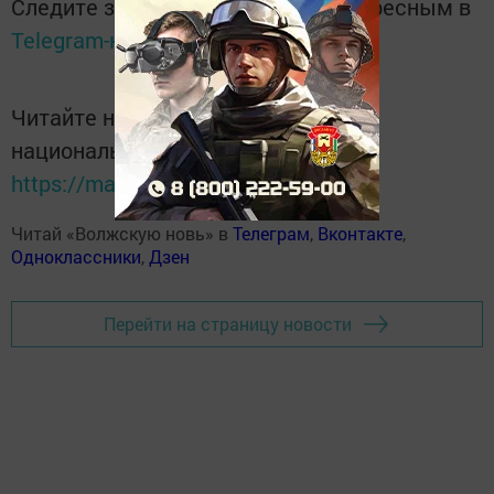
Следите за самым важным и интересным в
Telegram-канале
Татмедиа
Читайте новости Татарстана в
национальном мессенджере MАХ:
https://max.ru/tatmedia
Читай «Волжскую новь» в
Телеграм
,
Вконтакте
,
Одноклассники
,
Дзен
Перейти на страницу новости