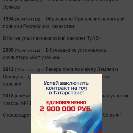
Лужков
1994
– Образовано Управление налоговой
(30 лет назад)
полиции Республики Казахстан.
В Китае упал пассажирский самолет Ту-154
2008
– В Геленджике установлена
(16 лет назад)
скульптура «Кот ученый»
2012
– Венера прошла между Землей и
(12 лет назад)
Солнцем - одно из редчайших астрономических
явлений
2018
– Открыт для движения новый участок
(6 лет назад)
трассы М-11 «Москва-Санкт-Петербург».
С космодрома Байконур стартовала ракета Союз-ФГ