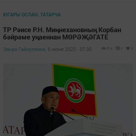
ЮГАРЫ ОСЛАН. ТАТАРЧА
ТР Рәисе Р.Н. Миңнехановның Корбан
бәйрәме уңаеннан МӨРӘҖӘГАТЕ
Зөһрә Гайнуллина,
6 июня 2025 - 07:30
514
0
0