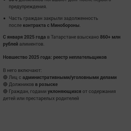
предупреждения.
Часть граждан закрыли задолженность
после
контракта с Минобороны
.
С января 2025 года
в Татарстане взыскано
860+ млн
рублей
алиментов.
Новшество 2025 года: реестр неплательщиков
В него включают:
🔴 Лиц с
административными/уголовными делами
🔴 Должников
в розыске
🔴 Граждан, годами
уклоняющихся
от содержания
детей или престарелых родителей