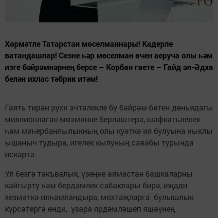
Хөрмәтле Татарстан мөселманнары! Кадерле
ватандашлар! Сезне һәр мөселман өчен аеруча олы һәм
изге бәйрәмнәрнең берсе – Корбан гаете – Гайд әл-Әдха
белән ихлас тәбрик итәм!
Гаять тирән рухи эчтәлекле бу бәйрәм бөтен дөньядагы
миллионлаган мөэминне берләштерә, шәфкатьлелек
һәм миһербанлылыкның олы куәткә ия булуына ныклы
ышаныч тудыра, игелек кылуның савабы турында
искәртә.
Ул безгә тәкъвалык, үзеңне аямастан башкаларны
кайгырту һәм бердәмлек сабаклары бирә, иҗади
хезмәткә илһамландыра, мохтаҗларга булышлык
күрсәтергә өнди, үзара ярдәмләшеп яшәүнең