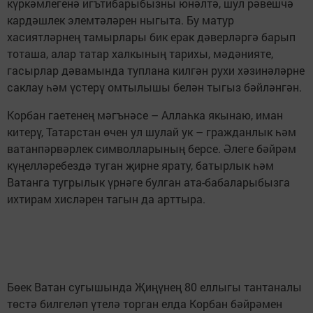
күркәмлегенә игътибарыбызны юнәлтә, шул рәвешчә
кардәшлек элемтәләрен ныгыта. Бу матур
хасиятләрнең тамырлары бик ерак дәверләргә барып
тоташа, алар татар халкының тарихы, мәдәнияте,
гасырлар дәвамында туплана килгән рухи хәзинәләрне
саклау һәм үстерү омтылышы белән тыгыз бәйләнгән.
Корбан гаетенең мәгънәсе – Аллаһка якынаю, иман
китерү, Татарстан өчен ул шулай ук – гражданлык һәм
ватанпәрвәрлек символларының берсе. Әлеге бәйрәм
күңелләребездә туган җирне ярату, батырлык һәм
Ватанга тугрылык үрнәге булган ата-бабаларыбызга
ихтирам хисләрен тагын да арттыра.
Бөек Ватан сугышында Җиңүнең 80 еллыгы тантаналы
төстә билгеләп үтелә торган елда Корбан бәйрәмен