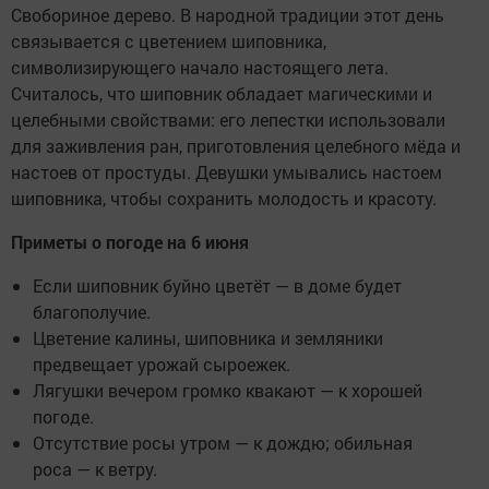
Свобориное дерево. В народной традиции этот день
связывается с цветением шиповника,
символизирующего начало настоящего лета.
Считалось, что шиповник обладает магическими и
целебными свойствами: его лепестки использовали
для заживления ран, приготовления целебного мёда и
настоев от простуды. Девушки умывались настоем
шиповника, чтобы сохранить молодость и красоту.
Приметы о погоде на 6 июня
Если шиповник буйно цветёт — в доме будет
благополучие.
Цветение калины, шиповника и земляники
предвещает урожай сыроежек.
Лягушки вечером громко квакают — к хорошей
погоде.
Отсутствие росы утром — к дождю; обильная
роса — к ветру.