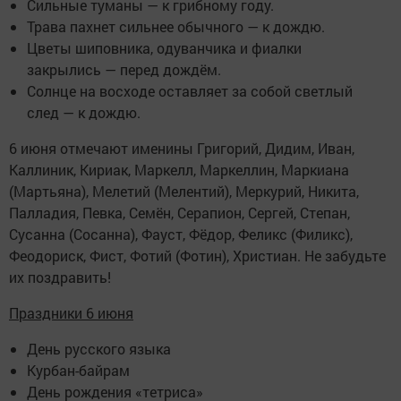
Сильные туманы — к грибному году.
Трава пахнет сильнее обычного — к дождю.
Цветы шиповника, одуванчика и фиалки
закрылись — перед дождём.
Солнце на восходе оставляет за собой светлый
след — к дождю.
6 июня отмечают именины Григорий, Дидим, Иван,
Каллиник, Кириак, Маркелл, Маркеллин, Маркиана
(Мартьяна), Мелетий (Мелентий), Меркурий, Никита,
Палладия, Певка, Семён, Серапион, Сергей, Степан,
Сусанна (Сосанна), Фауст, Фёдор, Феликс (Филикс),
Феодориск, Фист, Фотий (Фотин), Христиан. Не забудьте
их поздравить!
Праздники 6 июня
День русского языка
Курбан-байрам
День рождения «тетриса»