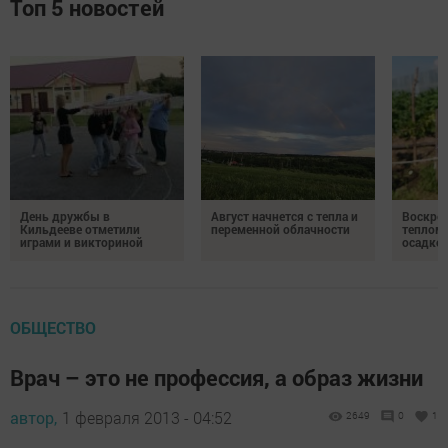
Топ 5 новостей
День дружбы в
Август начнется с тепла и
Воскрес
Кильдееве отметили
переменной облачности
теплом 
играми и викториной
осадко
ОБЩЕСТВО
Врач – это не профессия, а образ жизни
автор,
1 февраля 2013 - 04:52
2649
0
1