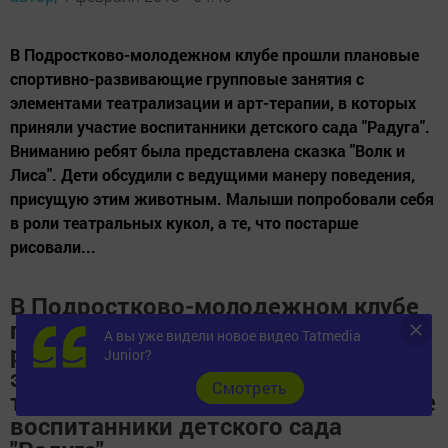
В Подростково-молодежном клубе прошли плановые
спортивно-развивающие групповые занятия с
элементами театрализации и арт-терапии, в которых
приняли участие воспитанники детского сада "Радуга".
Вниманию ребят была представлена сказка "Волк и
Лиса". Дети обсудили с ведущими манеру поведения,
присущую этим животным. Малыши попробовали себя
в роли театральных кукол, а те, что постарше
рисовали...
В Подростково-молодежном клубе
прошли плановые спортивно-
А вы уже видели новое видео Tatmedia
развивающие групповые занятия с
Junior?
элементами театрализации и арт-
Cмотреть
терапии, в которых приняли участие
воспитанники детского сада