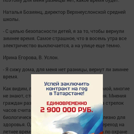
Наталья Бозиянц, директор Верхнеуслонской средней
школы.
- С целью безопасности детей, я за то, чтобы вернули
зимнее время. Самое страшное, что в восемь утра все
электричество выключается, а на улице еще темно.
Ирина Егорова, В. Услон.
- Я сижу дома, для меня нет разницы, вернут ли зимнее
время.
Как видим, люди зависли между летом и зимой, многие
не знают, стоит ли возвращать зимнее время. Мнения
граждан разделились. Сторонники перевода стрелок
часов считают, что зимнее время является
биологически правильным, и именно оно полезно для
здоровья. Одним из тех, кто поддерживал переход на
летнее время, был глава думского комитета по охране