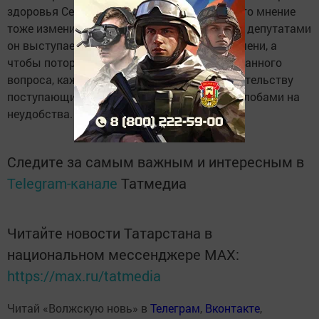
здоровья Сергей Калашников. Но сегодня его мнение
тоже изменилось. Сейчас наряду с другими депутатами
он выступает за возвращение зимнего времени, а
чтобы поторопить министров с решением данного
вопроса, каждую неделю пересылает правительству
поступающие от граждан писем пачки с жалобами на
неудобства.
Следите за самым важным и интересным в
Telegram-канале
Татмедиа
Читайте новости Татарстана в
национальном мессенджере MАХ:
https://max.ru/tatmedia
Читай «Волжскую новь» в
Телеграм
,
Вконтакте
,