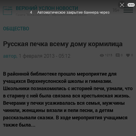
ВЕРХНИЙ УСЛОН НОВОСТИ
16+
3
Автоматическое закрытие баннера через
Газета "Волжская новь" - Верхнеуслонский район
ОБЩЕСТВО
Русская печка всему дому кормилица
автор,
1 февраля 2013 - 05:12
1215
0
0
В районной библиотеке прошло мероприятие для
учащихся Верхнеуслонской школы и гимназии.
Школьники познакомились с историей печи, узнали, что
в старину с ней была связана вся крестьянская жизнь.
Вечерами у печки усаживалась вся семья, мужчины
чинили, женщины вязали и пели песни, а детям
рассказывали сказки. В ходе мероприятия учащимся
также была...