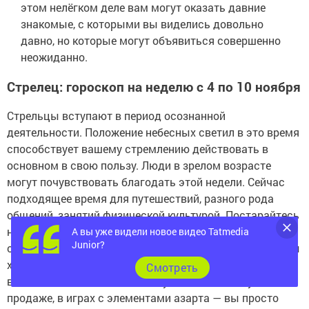
этом нелёгком деле вам могут оказать давние
знакомые, с которыми вы виделись довольно
давно, но которые могут объявиться совершенно
неожиданно.
Стрелец: гороскоп на неделю с 4 по 10 ноября
Стрельцы вступают в период осознанной
деятельности. Положение небесных светил в это время
способствует вашему стремлению действовать в
основном в свою пользу. Люди в зрелом возрасте
могут почувствовать благодать этой недели. Сейчас
подходящее время для путешествий, разного рода
общений, занятий физической культурой. Постарайтесь
не быть слишком открытым и доверчивым. В свою
А вы уже видели новое видео Tatmedia
Junior?
очередь, обещания давайте лишь в том случае, если вы
хорошенько обдумали такой шаг. Девушкам лучше не
Cмотреть
возлагать особых надежд на удачливость в купле-
продаже, в играх с элементами азарта — вы просто