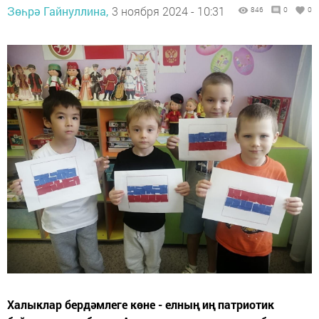
Зөһрә Гайнуллина,
3 ноября 2024 - 10:31
846
0
0
Халыклар бердәмлеге көне - елның иң патриотик