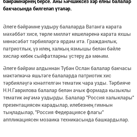
бәйрәмнәрнең берсе. Аны һичшиксез хәр елны балалар
бакчасында билгеләп үтәләр.
Әлеге бәйрәмне уздыру балаларда Ватанга карата
мәхәббәт хисе, төрле милләт кешеләренә карата яхшы
мөнәсәбәт тәрбияләргә ярдәм итә. Гражданлык,
патриотлык, үз илең, халкың язмышы белән бәйле
хисләр кебек сыйфатларны үстерү дә мөһим.
Әлеге бәйрәм алдыннан Түбән Ослан балалар бакчасы
мәктәпкәчә яшьтәге балаларда патриотик хис
тәрбияләүгә юнәлтелгән тематик чара узды. Тәрбияче
Н.Н.Гаврилова балалар белән ачык формада кызыклы
тематик әңгәмә уздырды. Балалар "Россия халыклары"
презентациясен карадылар, илебезнең гимнын
тыңладылар, "Россия Федерациясе флагы"
аппликациясен мозаика техникасында башкардылар.