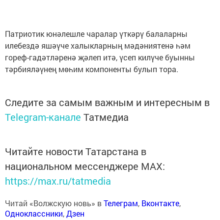
Патриотик юнәлешле чаралар үткәрү балаларны
илебездә яшәүче халыкларның мәдәниятенә һәм
гореф-гадәтләренә җәлеп итә, үсеп килүче буынны
тәрбияләүнең мөһим компоненты булып тора.
Следите за самым важным и интересным в
Telegram-канале
Татмедиа
Читайте новости Татарстана в
национальном мессенджере MАХ:
https://max.ru/tatmedia
Читай «Волжскую новь» в
Телеграм
,
Вконтакте
,
Одноклассники
,
Дзен