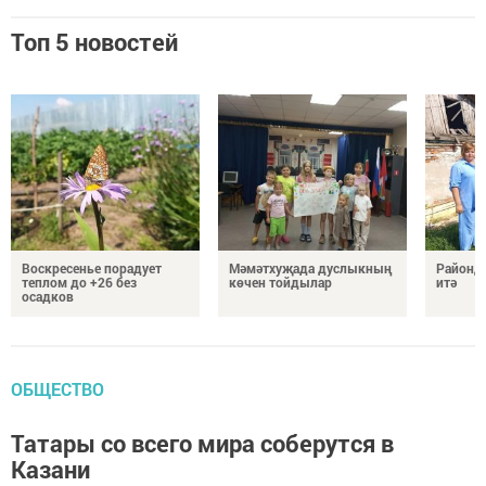
Топ 5 новостей
Воскресенье порадует
Мәмәтхуҗада дуслыкның
Районд
теплом до +26 без
көчен тойдылар
итә
осадков
ОБЩЕСТВО
Татары со всего мира соберутся в
Казани