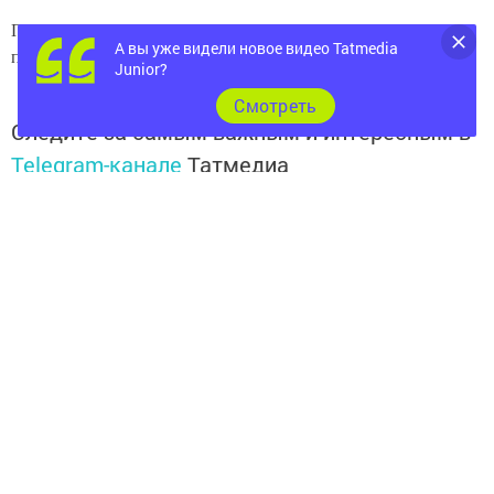
Право на проведение международного турнира в 2024 году
А вы уже видели новое видео Tatmedia
получил Будапешт.
Junior?
Cмотреть
Следите за самым важным и интересным в
Telegram-канале
Татмедиа
Читайте новости Татарстана в
национальном мессенджере MАХ:
https://max.ru/tatmedia
Читай «Волжскую новь» в
Телеграм
,
Вконтакте
,
Одноклассники
,
Дзен
Теги:
250