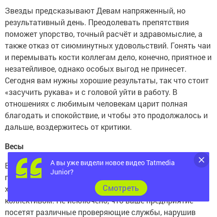
Звезды предсказывают Девам напряженный, но
результативный день. Преодолевать препятствия
поможет упорство, точный расчёт и здравомыслие, а
также отказ от сиюминутных удовольствий. Гонять чаи
и перемывать кости коллегам дело, конечно, приятное и
незатейливое, однако особых выгод не принесет.
Сегодня вам нужны хорошие результаты, так что стоит
«засучить рукава» и с головой уйти в работу. В
отношениях с любимым человекам царит полная
благодать и спокойствие, и чтобы это продолжалось и
дальше, воздержитесь от критики.
Весы
А вы уже видели новое видео Tatmedia
Весы благодаря психологической гибкости добьются
Junior?
поразительных результатов. Выдержка сослужит
Cмотреть
хорошую службу в общении с руководством и
коллективом. Не исключено, что ваше предприятие
посетят различные проверяющие службы, нарушив