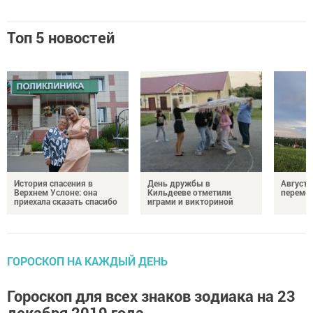
Топ 5 новостей
История спасения в
День дружбы в
Август 
Верхнем Услоне: она
Кильдееве отметили
переме
приехала сказать спасибо
играми и викториной
ГОРОСКОП НА КАЖДЫЙ ДЕНЬ
Гороскоп для всех знаков зодиака на 23
декабря 2019 года