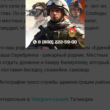
го села уже нет и в помине, а родник - вот он,
 глаз. По словам жителя Введенской Слободы
 местных дачников, по профессии биолог,
вердил, что есть в ней некоторый процент
что наш родник отныне под патронажем «Едино
- Наша Серебрянка - шикарный родник. Местные
о отдать должное и Амиру Валиуллову, который
, поставил беседку, скамейки, самовар.
Фотографии пресс-службы администрации район
интересным в
Telegram-канале
Татмедиа