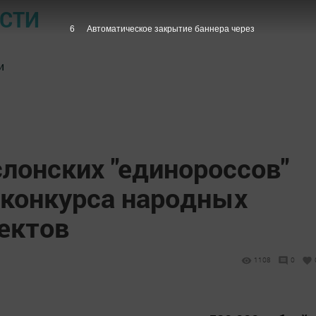
ОСТИ
5
Автоматическое закрытие баннера через
и
лонских "единороссов"
 конкурса народных
ектов
1108
0