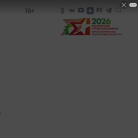
16+
0