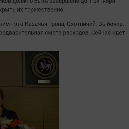
иков должно быть завершено до 1 октября
крыть их торжественно.
им - это Казачья тропа, Охотничий, Зыбочка,
предварительная смета расходов. Сейчас идет