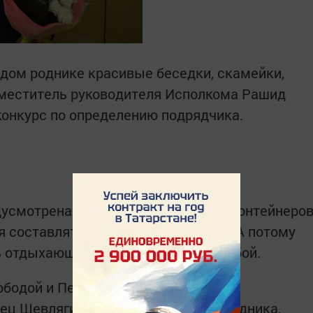
ждом роднике красивые беседки, скамейки,
заместитель руководителя Исполкома Рашид
 конкурс по определению подрядчика.
усмотрена на родниках установка контейнеро
я составлять договор на его вывоз. А потому
 отдыхающих: погулял - убери за собой.
ободой и Петропавловкой было село
ец Щевлягин, попробовав воду из родника,