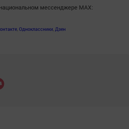
в национальном мессенджере MАХ:
онтакте
,
Одноклассники
,
Дзен