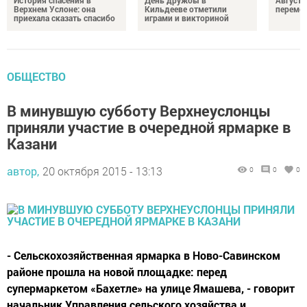
Верхнем Услоне: она
Кильдееве отметили
переме
приехала сказать спасибо
играми и викториной
ОБЩЕСТВО
В минувшую субботу Верхнеуслонцы
приняли участие в очередной ярмарке в
Казани
автор,
20 октября 2015 - 13:13
0
0
0
- Сельскохозяйственная ярмарка в Ново-Савинском
районе прошла на новой площадке: перед
супермаркетом «Бахетле» на улице Ямашева, - говорит
начальник Управления сельского хозяйства и