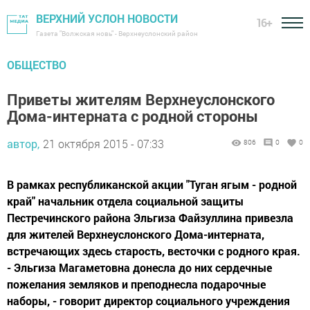
ВЕРХНИЙ УСЛОН НОВОСТИ
16+
Газета "Волжская новь" - Верхнеуслонский район
ОБЩЕСТВО
Приветы жителям Верхнеуслонского
Дома-интерната с родной стороны
автор,
21 октября 2015 - 07:33
806
0
0
В рамках республиканской акции "Туган ягым - родной
край" начальник отдела социальной защиты
Пестречинского района Эльгиза Файзуллина привезла
для жителей Верхнеуслонского Дома-интерната,
встречающих здесь старость, весточки с родного края.
- Эльгиза Магаметовна донесла до них сердечные
пожелания земляков и преподнесла подарочные
наборы, - говорит директор социального учреждения