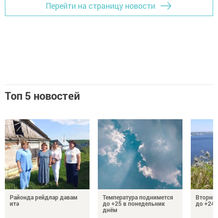
Перейти на страницу новости
Топ 5 новостей
Районда рейдлар дәвам
Температура поднимется
Вторник
итә
до +25 в понедельник
до +24 
днём