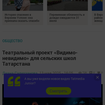
История спасения в
Переменная облачность и
В Верх
Верхнем Услоне: она
дожди ожидаются 31
районе 
приехала сказать спасибо
июля
женщин
ОБЩЕСТВО
Театральный проект «Видимо-
невидимо» для сельских школ
Татарстана
Диана Салихзанова,
13 мая 2025 - 16:05
726
0
0
А вы уже видели новое видео Tatmedia
Junior?
Cмотреть