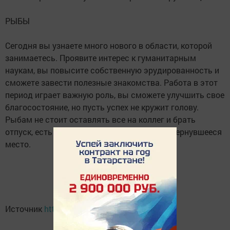
РЫБЫ
Сегодня вы узнаете много нового в области, которой
занимаетесь. Проявите интерес к гуманитарным
наукам, вы повысите собственную эрудированность и
сможете завести полезные знакомства. Работа в этот
период играет важную роль, вы сможете улучшить свое
благосостояние, но пусть успех не кружит голову.
Рыбам не стоит оставлять все на коллег и брать
отпуск, есть риск потерять так удачно подвернувшееся
место.
Источник
https://sovainfo.ru/