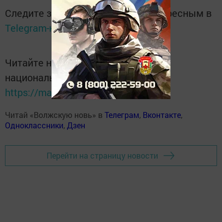
Следите за самым важным и интересным в
Telegram-канале
Татмедиа
Читайте новости Татарстана в
национальном мессенджере MАХ:
https://max.ru/tatmedia
Читай «Волжскую новь» в
Телеграм
,
Вконтакте
,
Одноклассники
,
Дзен
Перейти на страницу новости