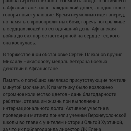
района Сергей Плеханов. «Помнить каждого погибшего
в Афганистане - наш гражданский долг», - в один голос
говорят выступающие. Время неумолимо идет вперед,
но память о кровопролитных боях, горечь потерь живет
в сердцах людей по сегодняшний день. Афганская
война до сих пор остается раной на сердце тех, кого
она коснулась.
В торжественной обстановке Сергей Плеханов вручил
Михаилу Никифорову медаль ветерана боевых
действий в Афганистане.
Память о погибших земляках присутствующие почтили
минутой молчания. К памятнику было возложено
огромное количество цветов - дань благодарности
ребятам, отдавшим жизнь при выполнении
интернационального долга. Активное участие в
проведении митинга приняли ученики Верхнеуслонской
школы во главе с учителем истории Ольгой Хуртиной,
за что их поблагодарила директор ДК Елена