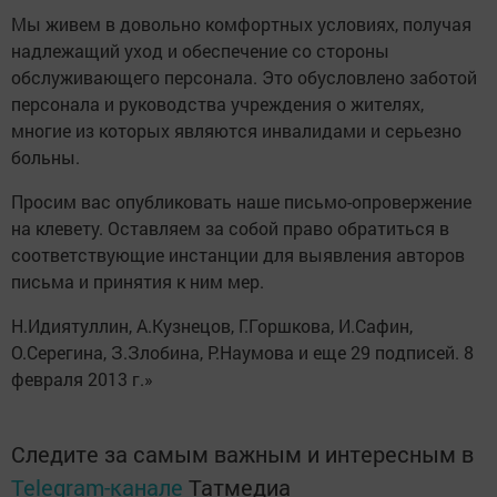
Мы живем в довольно комфортных условиях, получая
надлежащий уход и обеспечение со стороны
обслуживающего персонала. Это обусловлено заботой
персонала и руководства учреждения о жителях,
многие из которых
являются инвалидами и серьезно
больны.
Просим вас опубликовать наше письмо-опровержение
на клевету. Оставляем за собой право обратиться в
соответствующие инстанции для выявления авторов
письма и принятия к ним мер.
Н.Идиятуллин, А.Кузнецов, Г.Горшкова, И.Сафин,
О.Серегина, З.Злобина, Р.Наумова и еще 29 подписей. 8
февраля 2013 г.»
Следите за самым важным и интересным в
Telegram-канале
Татмедиа