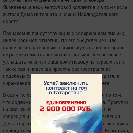
Яковлевна, а весь ее трудовой коллектив и в том числе
жители Дома-интерната и члены Наблюдательного
совета.
Познакомив присутствующих с содержанием письма,
Вилен Касимов отметил, что его обсуждение было
вовсе не обязательным, поскольку есть полное право
не рассматривать анонимные письма. Тем не менее,
услышать мнение по данному поводу из первых уст, а
также раз и навсегда пресечь распространение
подобных слухов - было делом чести руководителя
учреждения и членов Наблюдательного совета.
В один голос жители Дома-интерната заявили о том,
что содержимое анонимного письма клевета. Прогулки
на свежем воздухе им никто до сего времени не
запрещал и они готовы организовать в учреждении
День открытых дверей, чтобы желающие могли с ними
пообщаться и увидеть условия проживания! Возможно,