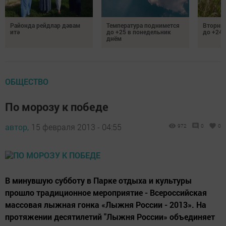
Районда рейдлар дәвам
Температура поднимется
Вторник
итә
до +25 в понедельник
до +24 
днём
ОБЩЕСТВО
По морозу к победе
автор,
15 февраля 2013 - 04:55
972
0
0
В минувшую субботу в Парке отдыха и культуры
прошло традиционное мероприятие - Всероссийская
массовая лыжная гонка «Лыжня России - 2013». На
протяжении десятилетий "Лыжня России» объединяет