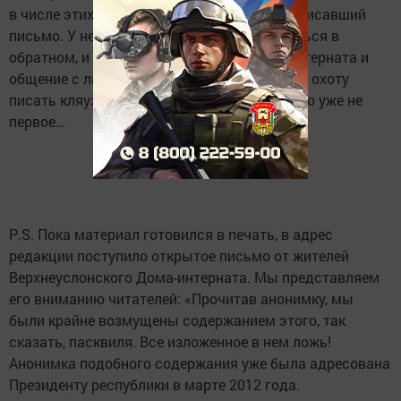
в числе этих людей окажется и аноним, написавший
письмо. У него есть отличный шанс убедиться в
обратном, и возможно, посещение Дома-интерната и
общение с людьми, живущими там, отобьет охоту
писать кляузные письма. Как оказалось, оно уже не
первое…
P
.
S
. Пока материал готовился в печать, в адрес
редакции поступило открытое письмо от жителей
Верхнеуслонского Дома-интерната. Мы представляем
его вниманию читателей: «Прочитав анонимку, мы
были крайне возмущены содержанием этого, так
сказать, пасквиля. Все изложенное в нем ложь!
Анонимка подобного содержания уже была адресована
Президенту республики в марте 2012 года.