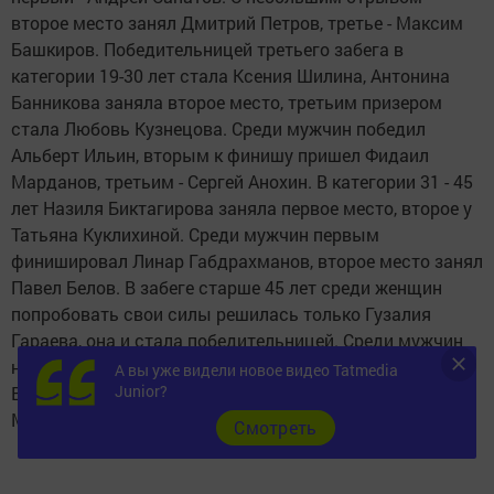
второе место занял Дмитрий Петров, третье - Максим
Башкиров. Победительницей третьего забега в
категории 19-30 лет стала Ксения Шилина, Антонина
Банникова заняла второе место, третьим призером
стала Любовь Кузнецова. Среди мужчин победил
Альберт Ильин, вторым к финишу пришел Фидаил
Марданов, третьим - Сергей Анохин. В категории 31 - 45
лет Назиля Биктагирова заняла первое место, второе у
Татьяна Куклихиной. Среди мужчин первым
финишировал Линар Габдрахманов, второе место занял
Павел Белов. В забеге старше 45 лет среди женщин
попробовать свои силы решилась только Гузалия
Гараева, она и стала победительницей. Среди мужчин
на первом месте Петр Ильин, второе место у
А вы уже видели новое видео Tatmedia
Junior?
Владимира Губаева, третье место досталось Николаю
Малышеву.
Cмотреть