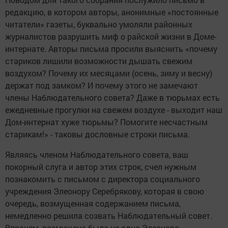
редакцию, в котором авторы, анонимные «постоянные
читатели» газеты, буквально умоляли районных
журналистов разрушить миф о райской жизни в Доме-
интернате. Авторы письма просили выяснить «почему
стариков лишили возможности дышать свежим
воздухом? Почему их месяцами (осень, зиму и весну)
держат под замком? И почему этого не замечают
члены Наблюдательного совета? Даже в тюрьмах есть
ежедневные прогулки на свежем воздухе - выходит наш
Дом-интернат хуже тюрьмы? Помогите несчастным
старикам!» - таковы дословные строки письма.
Являясь членом Наблюдательного совета, ваш
покорный слуга и автор этих строк, счел нужным
познакомить с письмом с директора социального
учреждения Элеонору Серебрякову, которая в свою
очередь, возмущенная содержанием письма,
немедленно решила созвать Наблюдательный совет.
Впрочем, возмущена была не одна Элеонора