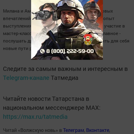
Милана и Амелия вернулись домой полные новых
впечатлений. Им удалось не только получить опыт
выступления на большой сцене, но и принять участие в
мастер-классе по изготовлению пряников, а главное -
послушать других юных музыкантов и наметить для себя
новые пути развития.
Следите за самым важным и интересным в
Telegram-канале
Татмедиа
Читайте новости Татарстана в
национальном мессенджере MАХ:
https://max.ru/tatmedia
Читай «Волжскую новь» в
Телеграм
,
Вконтакте
,