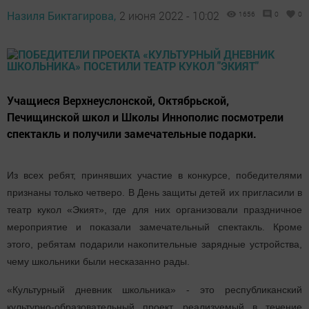
Назиля Биктагирова,
2 июня 2022 - 10:02
1656
0
0
Учащиеся Верхнеуслонской, Октябрьской,
Печищинской школ и Школы Иннополис посмотрели
спектакль и получили замечательные подарки.
Из всех ребят, принявших участие в конкурсе, победителями
признаны только четверо. В День защиты детей их пригласили в
театр кукол «Экият», где для них организовали праздничное
мероприятие и показали замечательный спектакль. Кроме
этого, ребятам подарили накопительные зарядные устройства,
чему школьники были несказанно рады.
«Культурный дневник школьника» - это республиканский
культурно-образовательный проект, реализуемый в течение