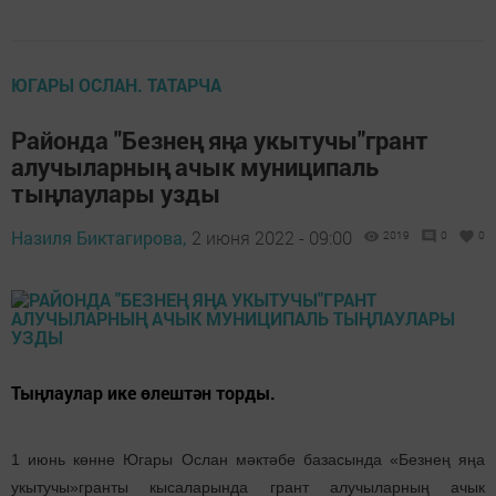
ЮГАРЫ ОСЛАН. ТАТАРЧА
Районда "Безнең яңа укытучы"грант
алучыларның ачык муниципаль
тыңлаулары узды
Назиля Биктагирова,
2 июня 2022 - 09:00
2019
0
0
Тыңлаулар ике өлештән торды.
1 июнь көнне Югары Ослан мәктәбе базасында «Безнең яңа
укытучы»гранты кысаларында грант алучыларның ачык