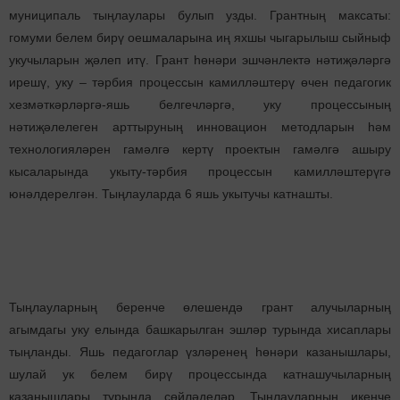
муниципаль тыңлаулары булып узды. Грантның максаты:
гомуми белем бирү оешмаларына иң яхшы чыгарылыш сыйныф
укучыларын җәлеп итү. Грант һөнәри эшчәнлектә нәтиҗәләргә
ирешү, уку – тәрбия процессын камилләштерү өчен педагогик
хезмәткәрләргә-яшь белгечләргә, уку процессының
нәтиҗәлелеген арттыруның инновацион методларын һәм
технологияләрен гамәлгә кертү проектын гамәлгә ашыру
кысаларында укыту-тәрбия процессын камилләштерүгә
юнәлдерелгән. Тыңлауларда 6 яшь укытучы катнашты.
Тыңлауларның беренче өлешендә грант алучыларның
агымдагы уку елында башкарылган эшләр турында хисаплары
тыңланды. Яшь педагоглар үзләренең һөнәри казанышлары,
шулай ук белем бирү процессында катнашучыларның
казанышлары турында сөйләделәр. Тыңлауларның икенче