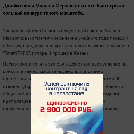
Для Амелии и Миланы Мерзляковых это был первый
сольный конкурс такого масштаба.
Учащиеся Детской школы искусств Амелия и Милана
Мерзляковы отметили окончание учебного года победой
в Международном конкурсе исполнительского искусства
"TatarSTARS", который прошел в Казани.
Несмотря на то, что это было дебютное выступление на
конкурсе такого масштаба, девочки достойно
представили район и завоевали звание Лауреатов III
степени. Директор Регионального благотворительного
общественного фонда Данияр Соколов поблагодарил
преподавателя Татьяну Егорихину за высокий
профессиональный уровень подготовки участников.