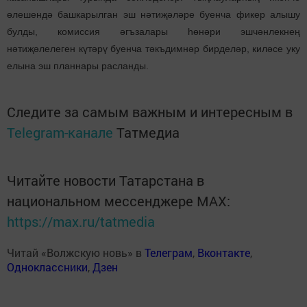
өлешендә башкарылган эш нәтиҗәләре буенча фикер алышу
булды, комиссия әгъзалары һөнәри эшчәнлекнең
нәтиҗәлелеген күтәрү буенча тәкъдимнәр бирделәр, киләсе уку
елына эш планнары расланды.
Следите за самым важным и интересным в
Telegram-канале
Татмедиа
Читайте новости Татарстана в
национальном мессенджере MАХ:
https://max.ru/tatmedia
Читай «Волжскую новь» в
Телеграм
,
Вконтакте
,
Одноклассники
,
Дзен