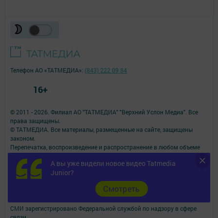
Телефон АО «ТАТМЕДИА»:
(843) 222 09 84
16+
© 2011 - 2026. Филиал АО "ТАТМЕДИА" "Верхний Услон Медиа". Все
права защищены.
© ТАТМЕДИА. Все материалы, размещенные на сайте, защищены
законом.
Перепечатка, воспроизведение и распространение в любом объеме
информации,
А вы уже видели новое видео Tatmedia
размещенной на сайте, возможна только с письменного согласия
Junior?
редакций СМИ.
При поддержке Республиканского агентства по печати и массовым
Cмотреть
коммуникациям.
Наименование СМИ: Волжская новь
СМИ зарегистрировано Федеральной службой по надзору в сфере
связи,