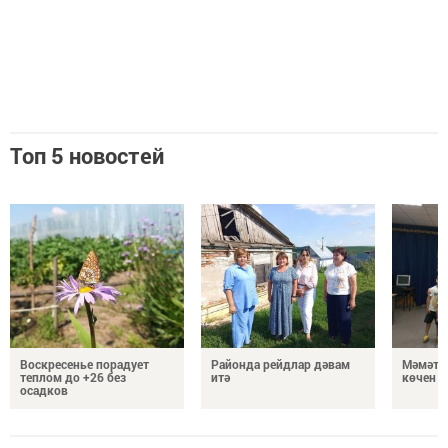
Топ 5 новостей
Воскресенье порадует
Районда рейдлар дәвам
Мәмәтх
теплом до +26 без
итә
көчен 
осадков