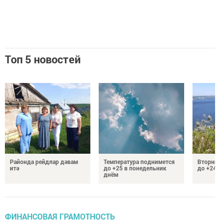
Топ 5 новостей
Районда рейдлар дәвам
Температура поднимется
Вторник
итә
до +25 в понедельник
до +24 
днём
ФИНАНСОВАЯ ГРАМОТНОСТЬ