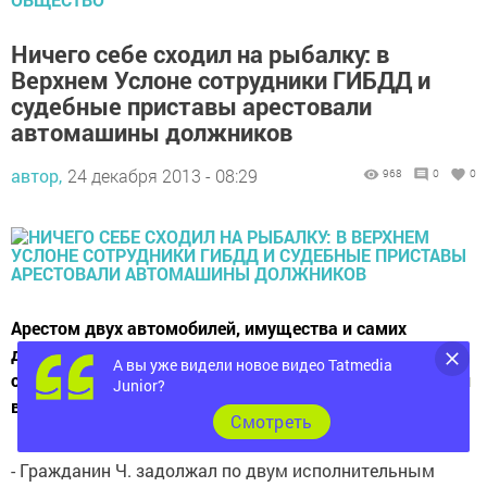
Ничего себе сходил на рыбалку: в
Верхнем Услоне сотрудники ГИБДД и
судебные приставы арестовали
автомашины должников
автор,
24 декабря 2013 - 08:29
968
0
0
Арестом двух автомобилей, имущества и самих
должников завершился очередной совместный рейд
А вы уже видели новое видео Tatmedia
сотрудников ГИБДД и судебных приставов, прошедший
Junior?
в районном центре.
Cмотреть
- Гражданин Ч. задолжал по двум исполнительным