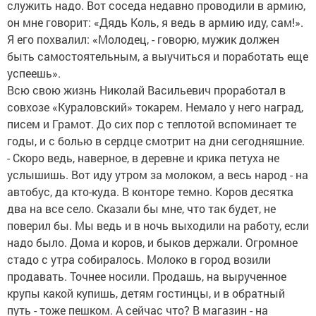
служить надо. Вот соседа недавно проводили в армию,
он мне говорит: «Дядь Коль, я ведь в армию иду, сам!».
Я его похвалил: «Молодец, - говорю, мужик должен
быть самостоятельным, а выучиться и поработать еще
успеешь».
Всю свою жизнь Николай Васильевич проработал в
совхозе «Кураловский» токарем. Немало у него наград,
писем и Грамот. До сих пор с теплотой вспоминает те
годы, и с болью в сердце смотрит на дни сегодняшние.
- Скоро ведь, наверное, в деревне и крика петуха не
услышишь. Вот иду утром за молоком, а весь народ - на
автобус, да кто-куда. В конторе темно. Коров десятка
два на все село. Сказали бы мне, что так будет, не
поверил бы. Мы ведь и в ночь выходили на работу, если
надо было. Дома и коров, и быков держали. Огромное
стадо с утра собиралось. Молоко в город возили
продавать. Точнее носили. Продашь, на вырученное
крупы какой купишь, детям гостинцы, и в обратный
путь - тоже пешком. А сейчас что? В магазин - на