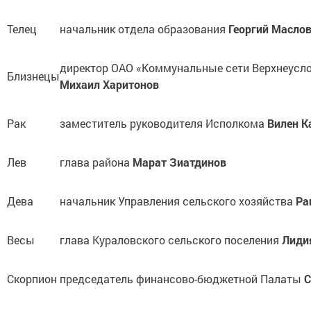
Телец
начальник отдела образования
Георгий Масло
директор ОАО «Коммунальные сети Верхнеусло
Близнецы
Михаил Харитонов
Рак
заместитель руководителя Исполкома
Вилен К
Лев
глава района
Марат Зиатдинов
Дева
начальник Управления сельского хозяйства
Ра
Весы
глава Кураловского сельского поселения
Лиди
Скорпион
председатель финансово-бюджетной Палаты
С