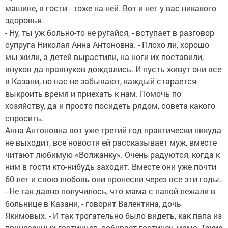
машине, в гости - тоже на ней. Вот и нет у вас никакого
здоровья.
- Ну, ты уж больно-то не ругайся, - вступает в разговор
супруга Николая Анна Антоновна. - Плохо ли, хорошо
мы жили, а детей вырастили, на ноги их поставили,
внуков да правнуков дождались. И пусть живут они все
в Казани, но нас не забывают, каждый старается
выкроить время и приехать к нам. Помочь по
хозяйству, да и просто посидеть рядом, совета какого
спросить.
Анна Антоновна вот уже третий год практически никуда
не выходит, все новости ей рассказывает муж, вместе
читают любимую «Волжанку». Очень радуются, когда к
ним в гости кто-нибудь заходит. Вместе они уже почти
60 лет и свою любовь они пронесли через все эти годы.
- Не так давно получилось, что мама с папой лежали в
больнице в Казани, - говорит Валентина, дочь
Якимовых. - И так трогательно было видеть, как папа из
принесенных гостинцев, собирает гостинец маме. Такие