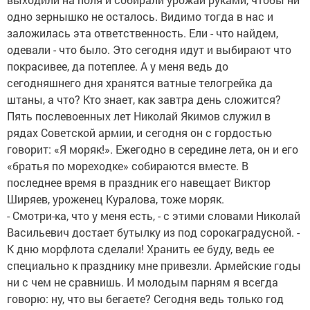
одно зернышко не осталось. Видимо тогда в нас и
заложилась эта ответственность. Ели - что найдем,
одевали - что было. Это сегодня идут и выбирают что
покрасивее, да потеплее. А у меня ведь до
сегодняшнего дня хранятся ватные телогрейка да
штаны, а что? Кто знает, как завтра день сложится?
Пять послевоенных лет Николай Якимов служил в
рядах Советской армии, и сегодня он с гордостью
говорит: «Я моряк!». Ежегодно в середине лета, он и его
«братья по мореходке» собираются вместе. В
последнее время в праздник его навещает Виктор
Ширяев, уроженец Куралова, тоже моряк.
- Смотри-ка, что у меня есть, - с этими словами Николай
Васильевич достает бутылку из под сорокаградусной. -
К дню морфлота сделали! Хранить ее буду, ведь ее
специально к празднику мне привезли. Армейские годы
ни с чем не сравнишь. И молодым парням я всегда
говорю: ну, что вы бегаете? Сегодня ведь только год