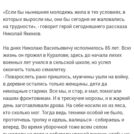
«Если бы нынешняя молодежь жила в тех условиях, в
которых выросли мы, они бы сегодня не жаловались
на трудности», - говорит герой сегодняшнего рассказа
Николай Якимов.
На днях Николаю Васильевичу исполнилось 85 лет. Всю
жизнь он прожил в Куралове, здесь до начала лихих
военных лет учился в сельской школе, но успел
окончить только семилетку.
- Повзрослеть рано пришлось, мужчины ушли на войну,
в деревне остались только женщины, дети да
немощные старики. Все мы, и стар, и мал, помогали
нашим фронтовикам. И в трескучие морозы, и в жаркий
день заготавливали дрова. На себе носили их из леса,
кто сколько мог. Тогда ведь техники особой не было,
протопчешь тропку и идешь, валишься - собираешь и
вперед. Во время уборочной тоже всем селом
выходили на поля и собирали урожай руками, чтобы ни