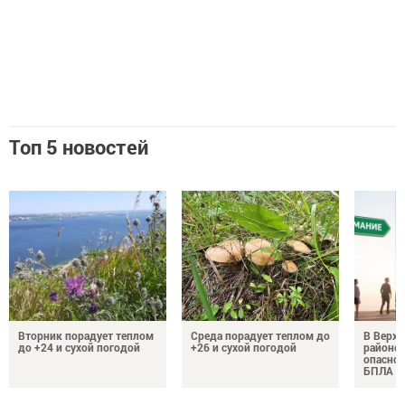
Топ 5 новостей
Вторник порадует теплом
Среда порадует теплом до
В Верх
до +24 и сухой погодой
+26 и сухой погодой
районе 
опаснос
БПЛА