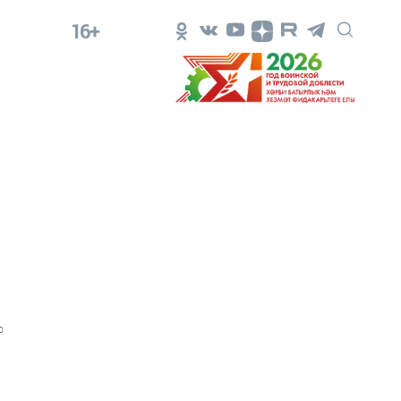
16+
0