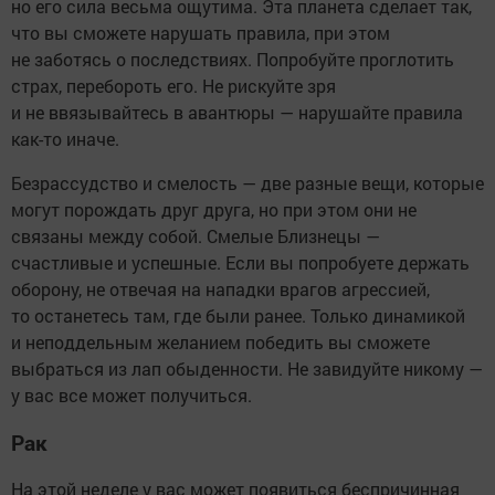
но его сила весьма ощутима. Эта планета сделает так,
что вы сможете нарушать правила, при этом
не заботясь о последствиях. Попробуйте проглотить
страх, перебороть его. Не рискуйте зря
и не ввязывайтесь в авантюры — нарушайте правила
как-то иначе.
Безрассудство и смелость — две разные вещи, которые
могут порождать друг друга, но при этом они не
связаны между собой. Смелые Близнецы —
счастливые и успешные. Если вы попробуете держать
оборону, не отвечая на нападки врагов агрессией,
то останетесь там, где были ранее. Только динамикой
и неподдельным желанием победить вы сможете
выбраться из лап обыденности. Не завидуйте никому —
у вас все может получиться.
Рак
На этой неделе у вас может появиться беспричинная