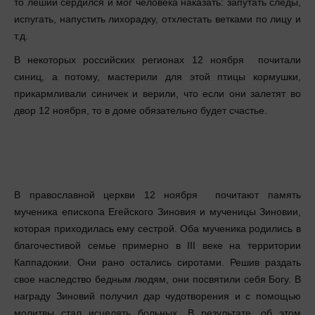
то леший сердился и мог человека наказать: запутать следы,
испугать, напустить лихорадку, отхлестать ветками по лицу и
т.д.
В некоторых российских регионах 12 ноября почитали
синиц, а потому, мастерили для этой птицы кормушки,
прикармливали синичек и верили, что если они залетят во
двор 12 ноября, то в доме обязательно будет счастье.
В православной церкви 12 ноября почитают память
мученика епископа Егейского Зиновия и мученицы Зиновии,
которая приходилась ему сестрой. Оба мученика родились в
благочестивой семье примерно в III веке на территории
Каппадокии. Они рано остались сиротами. Решив раздать
свое наследство бедным людям, они посвятили себя Богу. В
награду Зиновий получил дар чудотворения и с помощью
молитвы стал исцелять больных. В результате, об этом