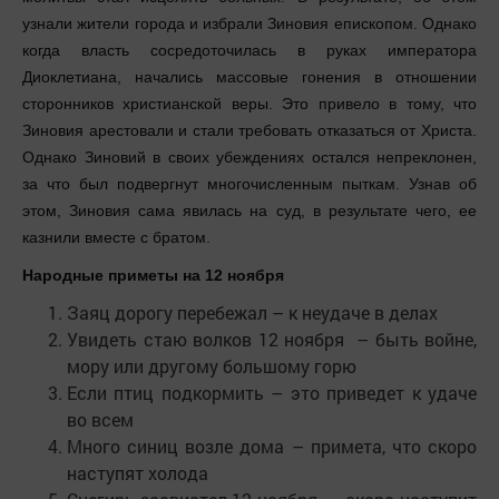
узнали жители города и избрали Зиновия епископом. Однако
когда власть сосредоточилась в руках императора
Диоклетиана, начались массовые гонения в отношении
сторонников христианской веры. Это привело в тому, что
Зиновия арестовали и стали требовать отказаться от Христа.
Однако Зиновий в своих убеждениях остался непреклонен,
за что был подвергнут многочисленным пыткам. Узнав об
этом, Зиновия сама явилась на суд, в результате чего, ее
казнили вместе с братом.
Народные приметы на 12 ноября
Заяц дорогу перебежал – к неудаче в делах
Увидеть стаю волков 12 ноября – быть войне,
мору или другому большому горю
Если птиц подкормить – это приведет к удаче
во всем
Много синиц возле дома – примета, что скоро
наступят холода