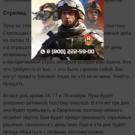
Стрелец
Луна на этой неделе будет не очень активна, поэтому
Стрельцам лучше перестать откладывать важные дела
на потом. В понедельник Луна будет в Деве
и в отрицательном аспекте с Сатурном. В этот день
возможны головные боли, недомогание
и беспричинный страх, который выйдет вам боком. Все,
что требуется от вас, — это быть самими собой. Вас
могут предать близкие люди, но это не их вина. Умейте
прощать.
Во все дни, кроме 16, 17 и 18 ноября, Луна будет
умеренно активной, поэтому опасной. В эти же три дня
она будет пребывать в Скорпионе, поэтому немного
ослабит хватку. Вам будет проще принимать серьезные
решения, связанные с деньгами. Еще в эти дни будет
проще общаться с людьми, поэтому можно