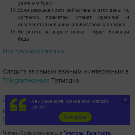
удачным будет
Если девушка поест зайчатины в этот день, то,
согласно приметам, станет красивой и
обзаведется большим количеством кавалеров
Встретить на дороге волка – будет большая
беда
http://www.astromeridian.ru
Следите за самым важным и интересным в
Telegram-канале
Татмедиа
Читайте новости Татарстана в
А вы уже видели новое видео Tatmedia
Junior?
национальном мессенджере MАХ:
Cмотреть
https://max.ru/tatmedia
Читай «Волжскую новь» в
Телеграм
,
Вконтакте
,