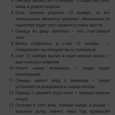
Снегирь засвистел 12 ноября – скоро наступит
зима, и ударят морозы
Если человек родился 12 ноября, то его
талисманом является хризолит. Именинник по
характеру будет чист нравом и очень кроток
Синица во двор залетела – это счастливый
знак
Волки собрались в стаи 12 ноября –
следующий год обещает быть голодным
Снег 12 ноября выпал в виде мелкой крупы –
жди сильных морозов
Много синиц появилось – скоро будет
похолодание
Синицы клюют кору с деревьев – скоро
установится дождливая и сырая погода
Синицы с раннего утра поют – ожидай мороза
ночью
Охотник в этот день поймал зайца, а рыбак –
красную рыбу, значит, весь год промысел