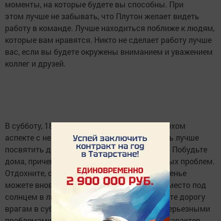
моменты, на которые будете вы способны. При
этом лучше не забывать, что Плутон желает видеть
работу в команде. Лучше находиться поближе к людям,
которые вам нравятся. Никто не сделает работу лучше
вас, если вы будете окружены вниманием и уважением
коллег и друзей.
В субботу, 18 ноября, Плутон окажется в плохом
аспекте с негативным Меркурием. Этот день лучше
посвятить делам неспешным, осторожным. Побудьте
дома, причем в уединении, среди свои личных проблем.
Отдохните, смените обстановку, а в воскресенье
можете вновь смело врываться в битву за место под
солнцем в любой сфере жизни. Не переходите дорогу
врагам в субботу, потому что это чревато серьезными
проблемами. Не показывайте никому свой характер.