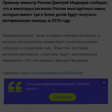
Премьер-министр России Дмитрий Медведев сообщил,
что в некоторых регионах России многодетные семьи,
которые имеют три и более детей будут получать
материальную помощь в 2018 году.
Премьер-министр также утвердил перечень регионов, в
которых многодетным семьям будут полагаться данные
субсидии в следующем году. Известно, что таких
регионов шестьдесят, а выплаты будут выплачиваться
ежемесячно. Об этом говорит Дмитрий Медведев .
Оригинал:
http://www.piterburger.ru/180168.html
А вы уже видели новое видео Tatmedia
Junior?
Cмотреть
http://www.chistopol-rt.ru/the-news/item/22822.html