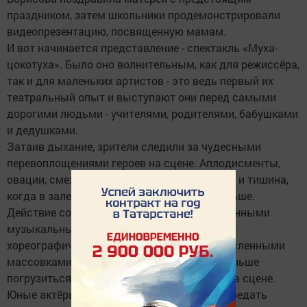
праздником, затем школьники продемонстрировали
видеопрезентацию, посвященную мамам.
И вот начинается представление - спектакль «Муха-
цокотуха». Было оно волнительным, как для режиссёра,
так и для маленьких артистов - это ведь первый их
театральный опыт и выступают они перед самыми
дорогими людьми - учителями, родителями, бабушками
и дедушками.
Затаив дыхание, зрители следили за чудесными
перевоплощениями героев на сцене. Аплодисменты,
овации, смех, когда действительно смешно, и тишина,
когда в зале переживают, что же будет дальше.
Действие сопровождалось удачно подобранными
музыкальными вставками, различными
хореографическими зарисовками, многочисленными
массовками, что помогало зрителю ещё больше
погрузиться в атмосферу происходящего на сцене.
Юные актёры совершенно точно сумели передать