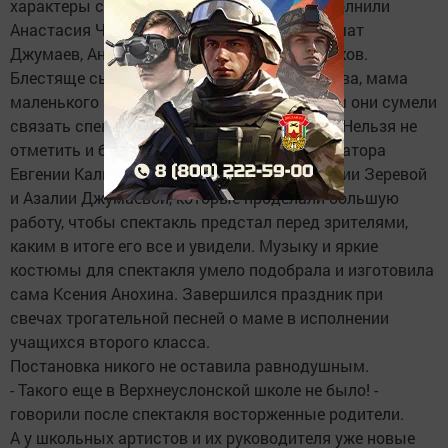
характеры своих героев. Главные роли исполнили
Анастасия Черменская, Денис Иванов, Азамат
Джумаев, Анастасия Кузнецова и Захар Раков.
Блестяще сыграла свою роль Юлия Карасева, мама
маленького артиста Ивана. Вместе с сыном они сумели
связать спектакль воедино с днем матери. Нельзя не
отметить и большой вклад учителя-организатора
Евгении Калмыковой, старшеклассниц Марии Зеревой
и Азалии Джумаевой, которые проделали большую
работу, чтобы спектакль предстал перед зрителями,
каким в итоге его все и увидели. Музыку и яркие
костюмы для спектакля умело подобрала и изготовила
сама Ксения Анохина. Завершился праздник при
свечах трогательной песней о маме в исполнении
учащихся второго класса.
Постановка никого не оставила равнодушным.
- Такого еще в Верхнеуслонской школе не было! -
говорили после спектакля восторженные родители.
А у школьных артистов и их руководителя уже новые