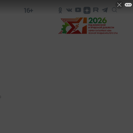
16+
0