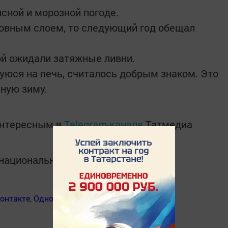
сной и морозной погоде.
ровным слоем, то следующий год обещал
ой ожидали затяжные ливни.
юся на печь, считалось добрым знаком. Это
ную зиму.
интересным в
Telegram-канале
Татмедиа
в национальном мессенджере MАХ:
онтакте
,
Одноклассники
,
Дзен