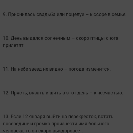
9. Приснилась свадьба или поцелуи – к ссоре в семье.
10. День выдался солнечным – скоро птицы с юга
прилетят.
11. На небе звезд не видно – погода изменится.
12. Прясть, вязать и шить в этот день – к несчастью.
13. Если 12 января выйти на перекресток, встать
посередине и громко произнести имя больного
человека, то он скоро выздоровеет.