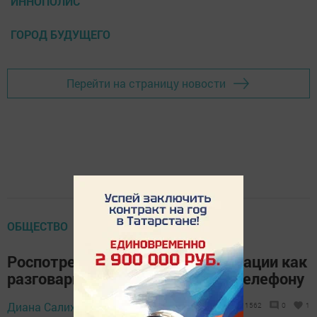
ИННОПОЛИС
ГОРОД БУДУЩЕГО
Перейти на страницу новости
ОБЩЕСТВО
Роспотребнадзор дал рекомендации как
разговаривать по мобильному телефону
11 января 2020 -
Диана Салихзанова,
1562
0
1
13:08