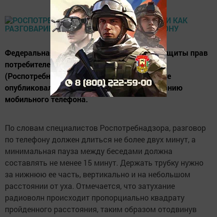
Федеральная служба по надзору в сфере защиты прав
потребителей и благополучия человека
(Роспотребнадзор) 10 января на своем сайте
опубликовала рекомендации по использованию
мобильного телефона.
По словам специалистов Роспотребнадзора, разговор
по телефону должен длиться не более двух минут, а
минимальная пауза между беседами должна
составлять не менее 15 минут. Держать трубку нужно
за нижнюю ее часть, вертикально и на небольшом
расстоянии от уха. Отмечается, что затухание
радиоволн происходит пропорциально квадрату
пройденного расстояния, таким образом отодвинув