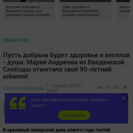
История спасения в
День дружбы в
Август 
Верхнем Услоне: она
Кильдееве отметили
переме
приехала сказать спасибо
играми и викториной
ОБЩЕСТВО
Пусть добрым будет здоровье и веселой
- душа: Мария Андреева из Введенской
Слободы отметила свой 90-летний
юбилей!
11 января 2020 -
Наталия Бузунова,
2190
0
1
10:00
А вы уже видели новое видео Tatmedia
Junior?
Cмотреть
В красивый январский день нового года гостей