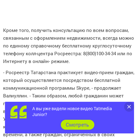
Кроме того, получить консультацию по всем вопросам,
связанным с оформлением недвижимости, всегда можно
по единому справочному бесплатному круглосуточному
телефону колл-центра Росреестра: 8(800)100-34-34 или по
Интернету в онлайн- режиме.
- Росреестр Татарстана практикует видео-прием граждан,
который осуществляется посредством бесплатной
коммуникационной программы Skype, - продолжает
Валиуллин. - Таким образом, любой гражданин может
принять участие в видео-приеме и в реальном режиме
А вы уже видели новое видео Tatmedia
времени задать вопросы, связанные с деятельностью
Junior?
Управления. Данный формат особенно удобен для тех,
Cмотреть
кто в силу трудовой занятости ограничен в свободном
времени, а также граждан, ограниченных в своих