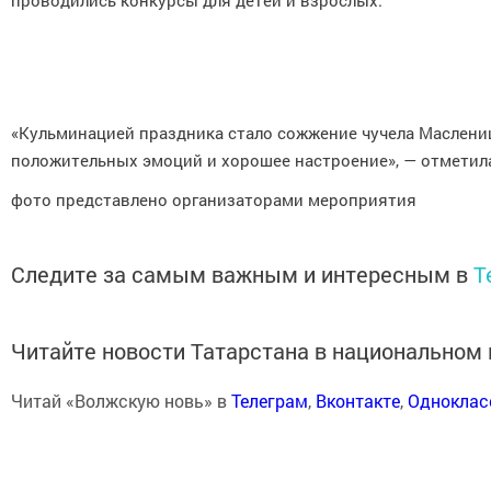
проводились конкурсы для детей и взрослых.
«Кульминацией праздника стало сожжение чучела Масленицы
положительных эмоций и хорошее настроение», — отметила
фото представлено организаторами мероприятия
Следите за самым важным и интересным в
T
Читайте новости Татарстана в национально
Читай «Волжскую новь» в
Телеграм
,
Вконтакте
,
Одноклас