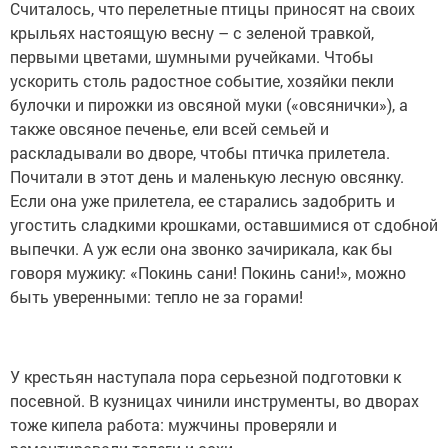
Считалось, что перелетные птицы приносят на своих
крыльях настоящую весну – с зеленой травкой,
первыми цветами, шумными ручейками. Чтобы
ускорить столь радостное событие, хозяйки пекли
булочки и пирожки из овсяной муки («овсянички»), а
также овсяное печенье, ели всей семьей и
раскладывали во дворе, чтобы птичка прилетела.
Почитали в этот день и маленькую лесную овсянку.
Если она уже прилетела, ее старались задобрить и
угостить сладкими крошками, оставшимися от сдобной
выпечки. А уж если она звонко зачирикала, как бы
говоря мужику: «Покинь сани! Покинь сани!», можно
быть уверенными: тепло не за горами!
У крестьян наступала пора серьезной подготовки к
посевной. В кузницах чинили инструменты, во дворах
тоже кипела работа: мужчины проверяли и