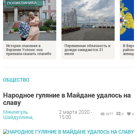
История спасения в
Переменная облачность и
В Верх
Верхнем Услоне: она
дожди ожидаются 31
районе 
приехала сказать спасибо
июля
женщин
ОБЩЕСТВО
Народное гуляние в Майдане удалось на
славу
Минлегуль
2 марта 2020 -
2077
0
4
Шайдуллина,
15:00