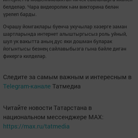
белделәр. Чара видеоролик һәм викторина белән
үрелеп барды.
Очрашу йомгаклары буенча укучылар хәзерге заман
шартларында интернет алыштыргысыз роль уйный,
шул ук вакытта аның дус яки дошман буларак
йогынтысы безнең сайлавыбызга гына бәйле дигән
фикергә килделәр.
Следите за самым важным и интересным в
Telegram-канале
Татмедиа
Читайте новости Татарстана в
национальном мессенджере MАХ:
https://max.ru/tatmedia