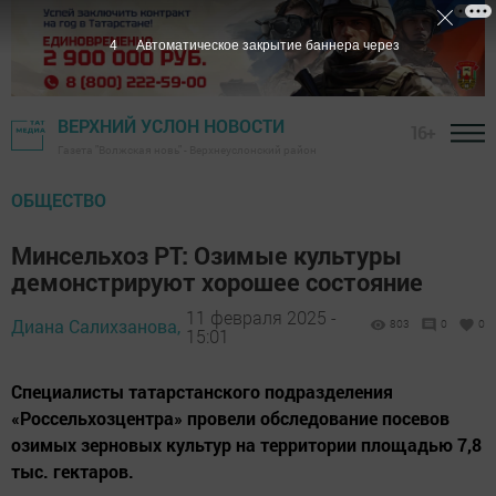
3
Автоматическое закрытие баннера через
ВЕРХНИЙ УСЛОН НОВОСТИ
16+
Газета "Волжская новь" - Верхнеуслонский район
ОБЩЕСТВО
Минсельхоз РТ: Озимые культуры
демонстрируют хорошее состояние
11 февраля 2025 -
Диана Салихзанова,
803
0
0
15:01
Специалисты татарстанского подразделения
«Россельхозцентра» провели обследование посевов
озимых зерновых культур на территории площадью 7,8
тыс. гектаров.