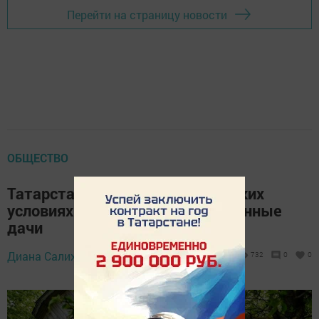
Перейти на страницу новости
ОБЩЕСТВО
Татарстанцам ответили, при каких
условиях могут изъять заброшенные
дачи
11 февраля 2025 -
Диана Салихзанова,
732
0
0
13:01