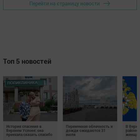
Перейти на страницу новости
Топ 5 новостей
История спасения в
Переменная облачность и
В Верх
Верхнем Услоне: она
дожди ожидаются 31
районе 
приехала сказать спасибо
июля
женщин