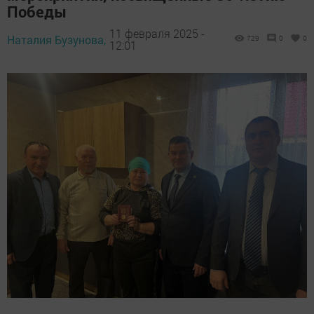
Победы
11 февраля 2025 -
Наталия Бузунова,
729
0
0
12:01