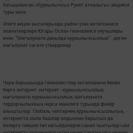
багышланган «Куркынычсыз Рунет атналыгы» акциясе
туры килә.
Әлеге акция кысаларында район үзәк китапханәсе
хезмәткәрләре Югары Ослан гимназиясе укучылары
өчен “Мәгълүмати дөньяда куркынычсызлык” дигән
мәгълүмат сәгате үткәрделәр.
Чара барышында гимназистлар китапханәче белән
бергә интернет, интернет - куркынычсызлык,
мәгълүмати куркынычсызлык, мәгълүмати
террорчылыкның нәрсә икәнлеге турында фикер
алыштылар. Глобаль челтәрнең куркынычсызлыгын,
интернетта эшли башлар алдыннан барысын да
белергә тиешле төп кагыйдәләрне санап чыктылар һәм
интернетта мошенниклыктан ничек сакланырга икәнен