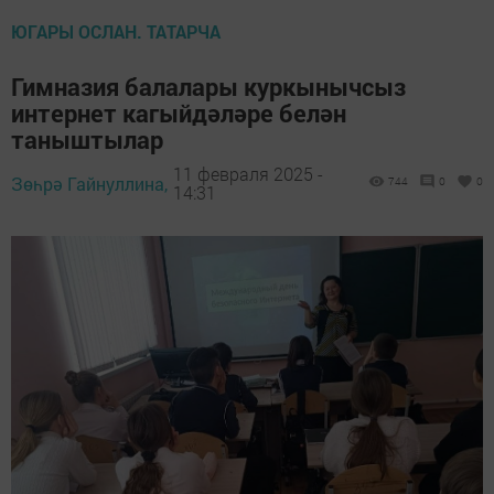
ЮГАРЫ ОСЛАН. ТАТАРЧА
Гимназия балалары куркынычсыз
интернет кагыйдәләре белән
таныштылар
11 февраля 2025 -
Зөһрә Гайнуллина,
744
0
0
14:31