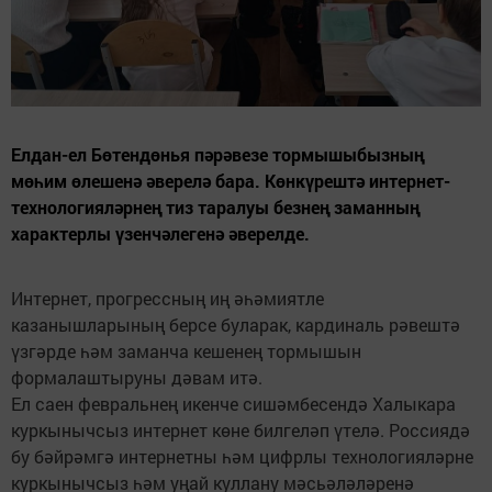
Елдан-ел Бөтендөнья пәрәвезе тормышыбызның
мөһим өлешенә әверелә бара. Көнкүрештә интернет-
технологияләрнең тиз таралуы безнең заманның
характерлы үзенчәлегенә әверелде.
Интернет, прогрессның иң әһәмиятле
казанышларының берсе буларак, кардиналь рәвештә
үзгәрде һәм заманча кешенең тормышын
формалаштыруны дәвам итә.
Ел саен февральнең икенче сишәмбесендә Халыкара
куркынычсыз интернет көне билгеләп үтелә. Россиядә
бу бәйрәмгә интернетны һәм цифрлы технологияләрне
куркынычсыз һәм уңай куллану мәсьәләләренә