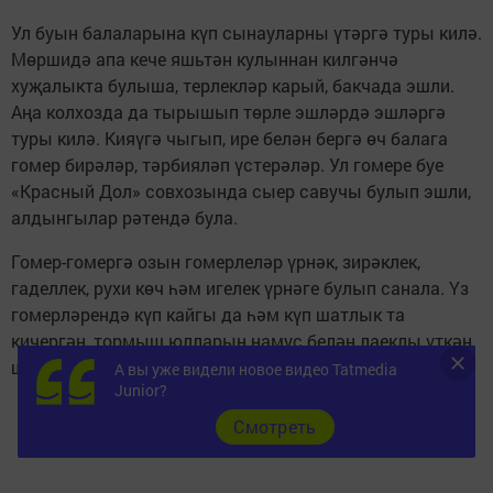
Ул буын балаларына күп сынауларны үтәргә туры килә.
Мөршидә апа кече яшьтән кулыннан килгәнчә
хуҗалыкта булыша, терлекләр карый, бакчада эшли.
Аңа колхозда да тырышып төрле эшләрдә эшләргә
туры килә. Кияүгә чыгып, ире белән бергә өч балага
гомер бирәләр, тәрбияләп үстерәләр. Ул гомере буе
«Красный Дол» совхозында сыер савучы булып эшли,
алдынгылар рәтендә була.
Гомер-гомергә озын гомерлеләр үрнәк, зирәклек,
гаделлек, рухи көч һәм игелек үрнәге булып санала. Үз
гомерләрендә күп кайгы да һәм күп шатлык та
кичергән, тормыш юлларын намус белән лаеклы үткән,
шуңа күрә дә олы хөрмәткә лаек кешеләр алар.
А вы уже видели новое видео Tatmedia
Junior?
Cмотреть