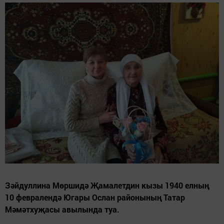
Зәйдуллина Мөршидә Җамалетдин кызы 1940 елның
10 февралендә Югары Ослан районының Татар
Мәмәтхуҗасы авылында туа.