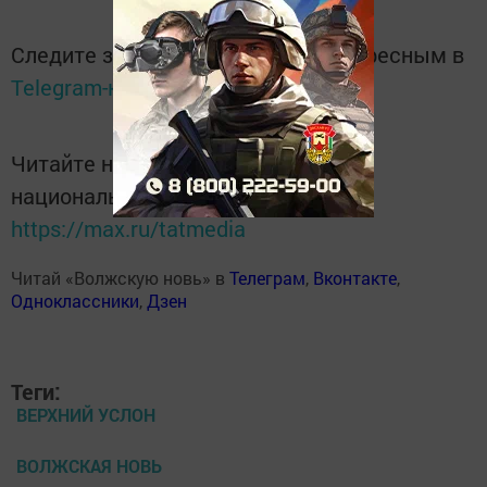
Следите за самым важным и интересным в
Telegram-канале
Татмедиа
Читайте новости Татарстана в
национальном мессенджере MАХ:
https://max.ru/tatmedia
Читай «Волжскую новь» в
Телеграм
,
Вконтакте
,
Одноклассники
,
Дзен
Теги:
ВЕРХНИЙ УСЛОН
ВОЛЖСКАЯ НОВЬ