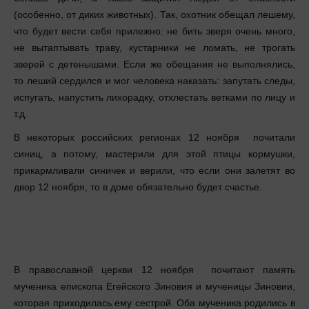
(особенно, от диких животных). Так, охотник обещал лешему,
что будет вести себя прилежно: не бить зверя очень много,
не вытаптывать траву, кустарники не ломать, не трогать
зверей с детенышами. Если же обещания не выполнялись,
то леший сердился и мог человека наказать: запутать следы,
испугать, напустить лихорадку, отхлестать ветками по лицу и
т.д.
В некоторых российских регионах 12 ноября почитали
синиц, а потому, мастерили для этой птицы кормушки,
прикармливали синичек и верили, что если они залетят во
двор 12 ноября, то в доме обязательно будет счастье.
В православной церкви 12 ноября почитают память
мученика епископа Егейского Зиновия и мученицы Зиновии,
которая приходилась ему сестрой. Оба мученика родились в