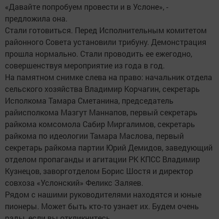
«Давайте попробуем провести и в Услоне», -
предложила она.
Стали готовиться. Перед Исполнительным комитетом
районного Совета установили трибуну. Демонстрация
прошла нормально. Стали проводить ее ежегодно,
совершенствуя мероприятие из года в год.
На памятном снимке слева на право: начальник отдела
сельского хозяйства Владимир Корчагин, секретарь
Исполкома Тамара Сметанина, председатель
райисполкома Мазгут Маннапов, первый секретарь
райкома комсомола Сабир Миргалимов, секретарь
райкома по идеологии Тамара Маслова, первый
секретарь райкома партии Юрий Демидов, заведующий
отделом пропаганды и агитации РК КПСС Владимир
Кузнецов, заворготделом Борис Шостя и директор
совхоза «Услонский» Феликс Заляев.
Рядом с нашими руководителями находятся и юные
пионеры. Может быть кто-то узнает их. Будем очень
рады, если вы откликнитесь.