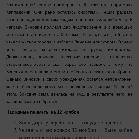
благочестивой семье примерно в III веке на территории
Каппадокии. Они рано остались сиротами. Решив раздать
свое наследство бедным людям, они посвятили себя Богу. В
награду Зиновий получил дар чудотворения и с помощью
молитвы стал исцелять больных. В результате, об этом
узнали жители города и избрали Зиновия епископом. Однако
когда власть сосредоточилась в руках императора
Диоклетиана, начались массовые гонения в отношении
сторонников христианской веры. Это привело в тому, что
Зиновия арестовали и стали требовать отказаться от Христа.
Однако Зиновий в своих убеждениях остался непреклонен,
за что был подвергнут многочисленным пыткам. Узнав об
этом, Зиновия сама явилась на суд, в результате чего, ее
казнили вместе с братом.
Народные приметы на 12 ноября
Заяц дорогу перебежал – к неудаче в делах
Увидеть стаю волков 12 ноября – быть войне,
мору или другому большому горю