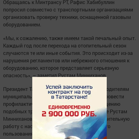
Обращаясь к Минтрансу РТ, Рафис Хабибуллин
попросил совместно с транспортными организациями
организовать проверку техники, оснащенной газовым
оборудованием.
«Мы, к сожалению, также имеем такой печальный опыт.
Каждый год после перехода на отопительный сезон
случаются те или иные события. Это происходит из-за
нарушения регламентов или небрежного отношения к
оборудованию, которое представляет серьезную
опасность», – заметил Рустам Минниханов.
Президент Татарстана дал поручение руководителям
муниципальных образований республики провести
профилактические мероприятия по недопущению
подобных трагических происшествий. Также Рустам
Минниханов призвал организовать разъяснительную
работу с населением о правилах безопасного
пользования газовым оборудованием.