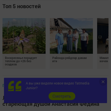
Топ 5 новостей
Воскресенье порадует
Районда рейдлар дәвам
Мәмәтх
теплом до +26 без
итә
көчен 
осадков
А вы уже видели новое видео Tatmedia
ГЛАВНОЕ В РАЙОНЕ
Junior?
Cмотреть
Люди Верхнеуслонского района. Не
стареющая душой Анастасия Федина