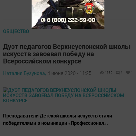
ОБЩЕСТВО
Дуэт педагогов Верхнеуслонской школы
искусств завоевал победу на
Всероссийском конкурсе
Наталия Бузунова,
4 июня 2020 - 11:25
1985
1
1
Преподаватели Детской школы искусств стали
победителями в номинации «Профессионал».