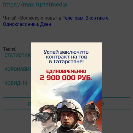
https://max.ru/tatmedia
Читай «Волжскую новь» в
Телеграм
,
Вконтакте
,
Одноклассники
,
Дзен
Теги:
СТАТИСТИКА
КОРОНАВИРУС
КОВИД-19
Перейти на страницу новости