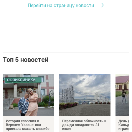
Перейти на страницу новости
Топ 5 новостей
История спасения в
Переменная облачность и
День д
Верхнем Услоне: она
дожди ожидаются 31
Кильде
приехала сказать спасибо
июля
играми 