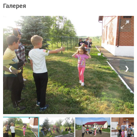
Галерея
❮
❯