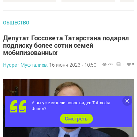
ОБЩЕСТВО
Депутат Госсовета Татарстана подарил
подписку более сотни семей
мобилизованных
Нусрет Муфталиев,
16 июня 2023 - 10:50
995
0
0
А вы уже видели новое видео Tatmedia
Junior?
Cмотреть