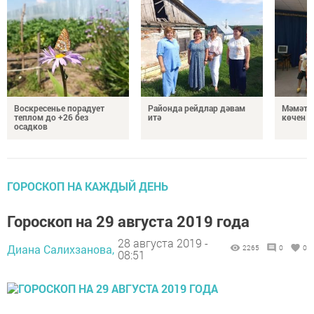
Воскресенье порадует
Районда рейдлар дәвам
Мәмәтх
теплом до +26 без
итә
көчен 
осадков
ГОРОСКОП НА КАЖДЫЙ ДЕНЬ
Гороскоп на 29 августа 2019 года
28 августа 2019 -
Диана Салихзанова,
2265
0
0
08:51