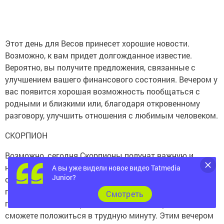
Этот день для Весов принесет хорошие новости.
Возможно, к вам придет долгожданное известие.
Вероятно, вы получите предложения, связанные с
улучшением вашего финансового состояния. Вечером у
вас появится хорошая возможность пообщаться с
родными и близкими или, благодаря откровенному
разговору, улучшить отношения с любимым человеком.
СКОРПИОН
Возможно, сегодня Скорпионы получат важную и
необходимую информацию. Вы сможете поставить
А вы уже видели новое видео Tatmedia
Junior?
себе достаточно трудные цели, потому, что
почувствуете силы для их достижения. Сегодня вам
Cмотреть
понадобится поддержка близких, на которых вы
сможете положиться в трудную минуту. Этим вечером